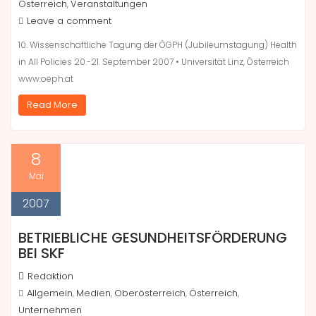
Österreich
Veranstaltungen
,
Leave a comment
10. Wissenschaftliche Tagung der ÖGPH (Jubileumstagung) Health
in All Policies 20.-21. September 2007 • Universität Linz, Österreich
www.oeph.at
Read More
8
Mai
2007
BETRIEBLICHE GESUNDHEITSFÖRDERUNG
BEI SKF
Redaktion
Allgemein
Medien
Oberösterreich
Österreich
,
,
,
,
Unternehmen