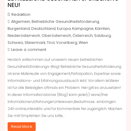
NEU!
Redaktion
Allgemein
Betriebliche Gesundheitsförderung
,
,
Burgenland
Deutschland
Europa
Kampagne
Kärnten
,
,
,
,
,
Niederösterreich
Oberösterreich
Österreich
Salzburg
,
,
,
,
Schweiz
Steiermark
Tirol
Vorarlberg
Wien
,
,
,
,
Leave a comment
Herzlich willkommen auf unserem neuen betrieblichen
Gesundheitsförderungs-Blog! Betriebliche Gesundheitsförderung
ist eine Materie,die von Engagement,Partizipation, Expertise sowie
Informations- und Erfahrungsaustausch lebt. Vor allem letzterer
ist für alle Beteiligten oftmals ein Problem. Hier gilt es anzusetzen!
In dieser Informationsbörse (Blog) kann jede(r) seine/ihre
Informationen,Erfahrungen,Interessen,Bedürfnisse.. einbringen.
24h online,interaktiv und für Kommentare frei zugänglich. Machen
Sie mit! Empfehlen Sie uns bitte…
Read More