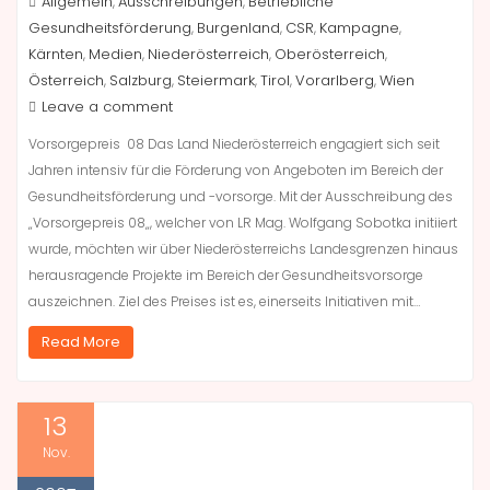
Allgemein
Ausschreibungen
Betriebliche
,
,
Gesundheitsförderung
Burgenland
CSR
Kampagne
,
,
,
,
Kärnten
Medien
Niederösterreich
Oberösterreich
,
,
,
,
Österreich
Salzburg
Steiermark
Tirol
Vorarlberg
Wien
,
,
,
,
,
Leave a comment
Vorsorgepreis 08 Das Land Niederösterreich engagiert sich seit
Jahren intensiv für die Förderung von Angeboten im Bereich der
Gesundheitsförderung und -vorsorge. Mit der Ausschreibung des
„Vorsorgepreis 08„, welcher von LR Mag. Wolfgang Sobotka initiiert
wurde, möchten wir über Niederösterreichs Landesgrenzen hinaus
herausragende Projekte im Bereich der Gesundheitsvorsorge
auszeichnen. Ziel des Preises ist es, einerseits Initiativen mit…
Read More
13
Nov.