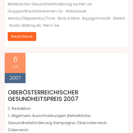
Betrieblichen Gesundheitsförderung suchen wir
GruppenfitnesstrainerInnen für: · Wirbelsäule ·
Aerobic/Stepaerobic/Tone · Body & Mind · Aquagymnastik · Stretch
· Nordic Walking etc. Wenn Sie…
Read More
6
Juli
2007
OBERÖSTERREICHISCHER
GESUNDHEITSPREIS 2007
Redaktion
Allgemein
Ausschreibungen
Betriebliche
,
,
Gesundheitsförderung
Kampagne
Oberösterreich
,
,
,
Österreich