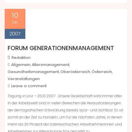
10
Okt.
2007
FORUM GENERATIONENMANAGEMENT
Redaktion
Allgemein
Altersmanagement
,
,
Gesundheitsmanagement
Oberösterreich
Österreich
,
,
,
Veranstaltungen
Leave a comment
Tagung in Linz – 25.10.2007 Unsere Gesellschaft wird immer älter.
In der Arbeitswelt sind in vielen Bereichen die Herausforderungen
der demografischen Entwicklung bereits spür- und sichtbar. Es ist
somit an der Zeit zu handeln, um für die nächsten Jahre, in denen
mehr als 30 Prozent der österreichischen Arbeitnehmerinnen und
Arbeitnehmer zur Altersgruppe 50+ gerüstet zu…