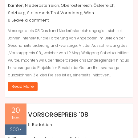
Kärnten
Niederösterreich
Oberösterreich
Österreich
,
,
,
,
Salzburg
Steiermark
Tirol
Vorarlberg
Wien
,
,
,
,
Leave a comment
Vorsorgepreis 08 Das Land Niederösterreich engagiert sich seit
Jahren intensiv für die Förderung von Angeboten im Bereich der
Gesundheitsförderung und -vorsorge. Mit der Ausschreibung des
„Vorsorgepreis 08„, welcher von LR Mag. Wolfgang Sobotka initiiert
wurde, möchten wir über Niederösterreichs Landesgrenzen hinaus
herausragende Projekte im Bereich der Gesundheitsvorsorge
auszeichnen. Ziel des Preises ist es, einerseits Initiativen…
Read More
20
VORSORGEPREIS `08
Nov.
Redaktion
2007