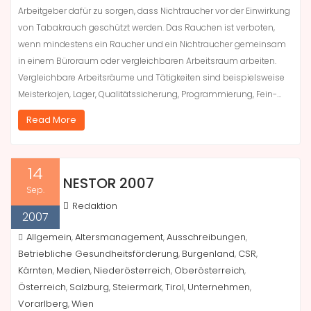
Arbeitgeber dafür zu sorgen, dass Nichtraucher vor der Einwirkung
von Tabakrauch geschützt werden. Das Rauchen ist verboten,
wenn mindestens ein Raucher und ein Nichtraucher gemeinsam
in einem Büroraum oder vergleichbaren Arbeitsraum arbeiten.
Vergleichbare Arbeitsräume und Tätigkeiten sind beispielsweise
Meisterkojen, Lager, Qualitätssicherung, Programmierung, Fein-…
Read More
14
NESTOR 2007
Sep.
Redaktion
2007
Allgemein
Altersmanagement
Ausschreibungen
,
,
,
Betriebliche Gesundheitsförderung
Burgenland
CSR
,
,
,
Kärnten
Medien
Niederösterreich
Oberösterreich
,
,
,
,
Österreich
Salzburg
Steiermark
Tirol
Unternehmen
,
,
,
,
,
Vorarlberg
Wien
,