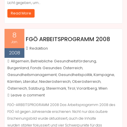
Licht gegeben, um…
Read More
8
FGÖ ARBEITSPROGRAMM 2008
Jan.
Redaktion
2008
Allgemein
Betriebliche Gesundheitsförderung
,
,
Burgenland
Fonds Gesundes Österreich
,
,
Gesundheitsmanagement
Gesundheitspolitik
Kampagne
,
,
,
Kärnten
Literatur
Niederösterreich
Oberösterreich
,
,
,
,
Österreich
Salzburg
Steiermark
Tirol
Vorarlberg
Wien
,
,
,
,
,
Leave a comment
FGÖ-ARBEITSPROGRAMM 2008 Das Arbeitsprogramm 2008 des
FGÖ ist gegen Jahresende erschienen. Nicht nur das äußere
Erscheinungsbild wurde aktualisiert, auch die Inhalte
wurden stärker fokussiert und vier Schwerpunkte für das