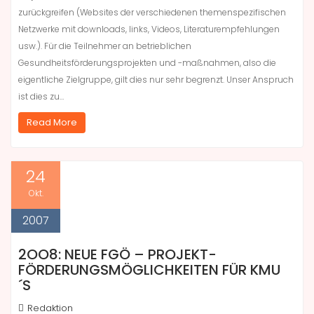
zurückgreifen (Websites der verschiedenen themenspezifischen
Netzwerke mit downloads, links, Videos, Literaturempfehlungen
usw.). Für die Teilnehmer an betrieblichen
Gesundheitsförderungsprojekten und -maßnahmen, also die
eigentliche Zielgruppe, gilt dies nur sehr begrenzt. Unser Anspruch
ist dies zu…
Read More
24
Okt.
2007
2OO8: NEUE FGÖ – PROJEKT-
FÖRDERUNGSMÖGLICHKEITEN FÜR KMU
´S
Redaktion