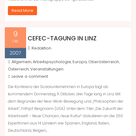
Read More
9
CEFEC-TAGUNG IN LINZ
Okt.
Redaktion
2007
Allgemein
Arbeitspsychologie
Europa
Oberösterreich
,
,
,
,
Österreich
Veranstaltungen
,
Leave a comment
Die Konferenz der Sozialunternehmen in Europa tagt ab
kommendem Donnerstag, 11. Oktober, drei Tage lang in Linz. Mit
dem Begründer der New-Work-Bewegung und „Philosophen der
Arbeit“, Frithjof Bergmann (USA). Unter dem Titel „Die Zukunft der
Arbeitswelt – Neue Chancen, neue Kultur“ diskutieren an die 250
ExpertInnen aus 14 Ländern wie Spanien, England, Italien,
Deutschland, Belgien,…