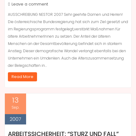
Leave a comment
AUSSCHREIBUNG NESTOR 2007 Sehr geehrte Damen und Herren!
Die österreichische Bundesregierung hat sich zum Ziel gesetzt und
im Regierungsprogramm festgelegt,verstärkt Maßnahmen für
ältere ArbeitnehmerInnen zu setzen. Der Anteil der älteren
Menschen an der Gesamtbevölkerung befindet sich in starkem
Anstieg. Dieser demografische Wandel verlangt ebenfalls bei den
Unternehmen ein Umdenken. Auch die Alterszusammensetzung
der Belegschaften in…
Read More
13
Sep.
2007
ARBEITSSICHERHEIT: “STURZ UND FALL”