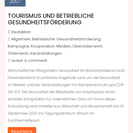
2007
TOURISMUS UND BETRIEBLICHE
GESUNDHEITSFÖRDERUNG
Redaktion
Allgemein
Betriebliche Gesundheitsförderung
,
,
Kampagne
Kooperation
Medien
Oberösterreich
,
,
,
,
Österreich
Veranstaltungen
,
Leave a comment
Wirtschaftlicher Erfolgsfaktor Gesundheit Ein Branchenabend rückt
Oberösterreichs touristische Angebote rund um die Gesundheit
im Betrieb und bei Veranstaltungen ins Rampenlicht ots apa (28-
09-07) Die Gesundheit der Mitarbeiter am Arbeitsplatz ist ein
zentraler Erfolgsfaktor für Unternehmen. Ganz im Sinne dieser
Entwicklung sind Vertreter aus Wirtschaft und Wissenschaft am 19.
September 2007 ins Tagungszentrum Atrium im
EurothermeResort…
Read More