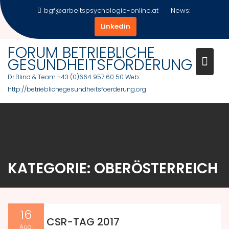
Skip
bgf@arbeitspsychologie-online.at
News:
to
Linkedin
content
FORUM BETRIEBLICHE
GESUNDHEITSFÖRDERUNG
Dr.Blind & Team +43 (0)664 957 60 50 Web:
http://betrieblichegesundheitsfoerderung.org
KATEGORIE:
OBERÖSTERREICH
16
CSR-TAG 2017
Aug.