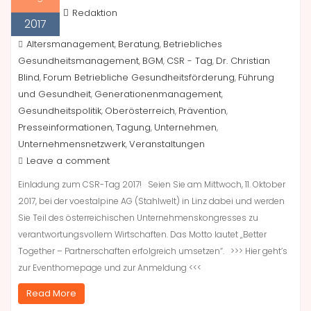
Redaktion
2017
Altersmanagement
Beratung
Betriebliches
,
,
Gesundheitsmanagement
BGM
CSR - Tag
Dr. Christian
,
,
,
Blind
Forum Betriebliche Gesundheitsförderung
Führung
,
,
und Gesundheit
Generationenmanagement
,
,
Gesundheitspolitik
Oberösterreich
Prävention
,
,
,
Presseinformationen
Tagung
Unternehmen
,
,
,
Unternehmensnetzwerk
Veranstaltungen
,
Leave a comment
Einladung zum CSR-Tag 2017! Seien Sie am Mittwoch, 11. Oktober
2017, bei der voestalpine AG (Stahlwelt) in Linz dabei und werden
Sie Teil des österreichischen Unternehmenskongresses zu
verantwortungsvollem Wirtschaften. Das Motto lautet „Better
Together – Partnerschaften erfolgreich umsetzen“. >>> Hier geht’s
zur Eventhomepage und zur Anmeldung <<<
Read More