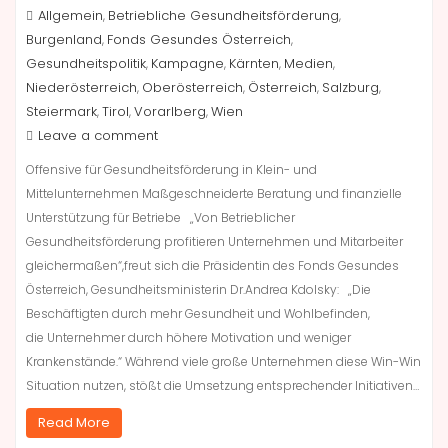
Allgemein
Betriebliche Gesundheitsförderung
,
,
Burgenland
Fonds Gesundes Österreich
,
,
Gesundheitspolitik
Kampagne
Kärnten
Medien
,
,
,
,
Niederösterreich
Oberösterreich
Österreich
Salzburg
,
,
,
,
Steiermark
Tirol
Vorarlberg
Wien
,
,
,
Leave a comment
Offensive für Gesundheitsförderung in Klein- und
Mittelunternehmen Maßgeschneiderte Beratung und finanzielle
Unterstützung für Betriebe „Von Betrieblicher
Gesundheitsförderung profitieren Unternehmen und Mitarbeiter
gleichermaßen“,freut sich die Präsidentin des Fonds Gesundes
Österreich, Gesundheitsministerin Dr.Andrea Kdolsky: „Die
Beschäftigten durch mehr Gesundheit und Wohlbefinden,
die Unternehmer durch höhere Motivation und weniger
Krankenstände.“ Während viele große Unternehmen diese Win-Win
Situation nutzen, stößt die Umsetzung entsprechender Initiativen…
Read More