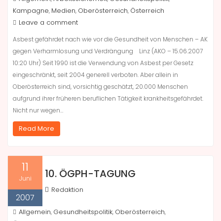
Kampagne
Medien
Oberösterreich
Österreich
,
,
,
Leave a comment
Asbest gefährdet nach wie vor die Gesundheit von Menschen – AK
gegen Verharmlosung und Verdrängung Linz (AKO – 15.06.2007
10:20 Uhr) Seit 1990 ist die Verwendung von Asbest per Gesetz
eingeschränkt, seit 2004 generell verboten. Aber allein in
Oberösterreich sind, vorsichtig geschätzt, 20.000 Menschen
aufgrund ihrer früheren beruflichen Tätigkeit krankheitsgefährdet.
Nicht nur wegen…
Read More
11
10. ÖGPH-TAGUNG
Juni
Redaktion
2007
Allgemein
Gesundheitspolitik
Oberösterreich
,
,
,