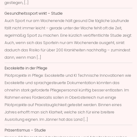
gestiegen, […]
Gesundheitssport wirkt – Studie
Auch Sport nur am Wochenende hält gesund Die tägliche Laufrunde
fällt nicht immer leicht – gerade unter der Woche fehlt oft die Zeit,
regelmäßig Sport zu machen. Eine kürzlich veröffentlichte Studie zeigt:
Auch, wenn sich das Sporteln nur am Wochenende ausgeht, sinkt
dadurch das Risiko für über 200 Krankheiten nachhaltig – zumindest
dann, wenn man […]
Exoskelette in der Pflege
Pilotprojekte in Pflege: Exoskelette und KI Technische Innovationen wie
Exoskelette und sprachgesteuerte Dokumentation könnten das
ohnehin stark geforderte Pflegepersonal künftig besser entlasten. Im
Rahmen eines Fördercalls sollen in Oberösterreich nun einige
Pilotprojekte auf Praxistauglichkeit getestet werden. Binnen eines
Jahres erhofft man sich Klarheit, welche sich für eine breitere
Ausrollung eignen. Im Jänner hat das Land […]
Präsentismus – Studie