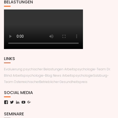
BELASTUNGEN
LINKS
Evaluierung psychischer Belastungen
Arbeitspsychologie-Team Dr.
Blind
Arbeitspsychologie-Blog News
ArbeitspsychologieSalzburg-
Team
ÖsterreichischerBetrieblicher Gesundheitspreis
SOCIAL MEDIA
Facebook
Twitter
LinkedIn
YouTube
Google+
SEMINARE