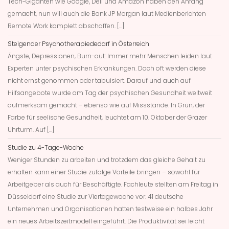
Tech-Giganten wie Google, Dell und Amazon haben den Anfang
gemacht, nun will auch die Bank JP Morgan laut Medienberichten
Remote Work komplett abschaffen. […]
Steigender Psychotherapiededarf in Österreich
Ängste, Depressionen, Burn-out: Immer mehr Menschen leiden laut
Experten unter psychischen Erkrankungen. Doch oft werden diese
nicht ernst genommen oder tabuisiert. Darauf und auch auf
Hilfsangebote wurde am Tag der psychischen Gesundheit weltweit
aufmerksam gemacht – ebenso wie auf Missstände. In Grün, der
Farbe für seelische Gesundheit, leuchtet am 10. Oktober der Grazer
Uhrturm. Auf […]
Studie zu 4-Tage-Woche
Weniger Stunden zu arbeiten und trotzdem das gleiche Gehalt zu
erhalten kann einer Studie zufolge Vorteile bringen – sowohl für
Arbeitgeber als auch für Beschäftigte. Fachleute stellten am Freitag in
Düsseldorf eine Studie zur Viertagewoche vor. 41 deutsche
Unternehmen und Organisationen hatten testweise ein halbes Jahr
ein neues Arbeitszeitmodell eingeführt. Die Produktivität sei leicht