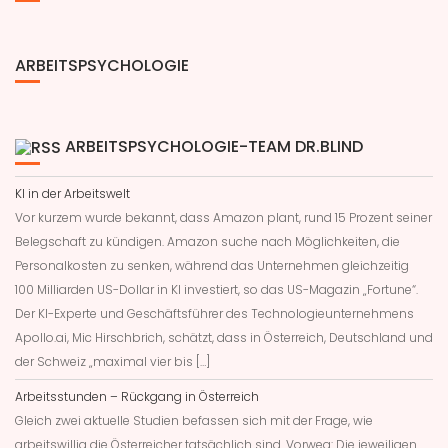
ARBEITSPSYCHOLOGIE
ARBEITSPSYCHOLOGIE-TEAM DR.BLIND
KI in der Arbeitswelt
Vor kurzem wurde bekannt, dass Amazon plant, rund 15 Prozent seiner
Belegschaft zu kündigen. Amazon suche nach Möglichkeiten, die
Personalkosten zu senken, während das Unternehmen gleichzeitig
100 Milliarden US-Dollar in KI investiert, so das US-Magazin „Fortune“.
Der KI-Experte und Geschäftsführer des Technologieunternehmens
Apollo.ai, Mic Hirschbrich, schätzt, dass in Österreich, Deutschland und
der Schweiz „maximal vier bis […]
Arbeitsstunden – Rückgang in Österreich
Gleich zwei aktuelle Studien befassen sich mit der Frage, wie
arbeitswillig die Österreicher tatsächlich sind. Vorweg: Die jeweiligen