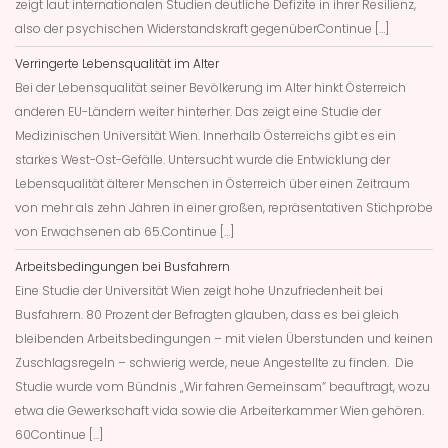
zeigt laut internationalen Studien deutliche Defizite in ihrer Resilienz,
also der psychischen Widerstandskraft gegenüberContinue […]
Verringerte Lebensqualität im Alter
Bei der Lebensqualität seiner Bevölkerung im Alter hinkt Österreich
anderen EU-Ländern weiter hinterher. Das zeigt eine Studie der
Medizinischen Universität Wien. Innerhalb Österreichs gibt es ein
starkes West-Ost-Gefälle. Untersucht wurde die Entwicklung der
Lebensqualität älterer Menschen in Österreich über einen Zeitraum
von mehr als zehn Jahren in einer großen, repräsentativen Stichprobe
von Erwachsenen ab 65.Continue […]
Arbeitsbedingungen bei Busfahrern
Eine Studie der Universität Wien zeigt hohe Unzufriedenheit bei
Busfahrern. 80 Prozent der Befragten glauben, dass es bei gleich
bleibenden Arbeitsbedingungen – mit vielen Überstunden und keinen
Zuschlagsregeln – schwierig werde, neue Angestellte zu finden. Die
Studie wurde vom Bündnis „Wir fahren Gemeinsam“ beauftragt, wozu
etwa die Gewerkschaft vida sowie die Arbeiterkammer Wien gehören.
60Continue […]