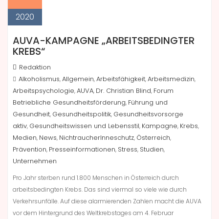
2020
AUVA-KAMPAGNE „ARBEITSBEDINGTER
KREBS“
Redaktion
Alkoholismus
Allgemein
Arbeitsfähigkeit
Arbeitsmedizin
,
,
,
,
Arbeitspsychologie
AUVA
Dr. Christian Blind
Forum
,
,
,
Betriebliche Gesundheitsförderung
Führung und
,
Gesundheit
Gesundheitspolitik
Gesundheitsvorsorge
,
,
aktiv
Gesundheitswissen und Lebensstil
Kampagne
Krebs
,
,
,
,
Medien
News
NichtraucherInneschutz
Österreich
,
,
,
,
Prävention
Presseinformationen
Stress
Studien
,
,
,
,
Unternehmen
Pro Jahr sterben rund 1.800 Menschen in Österreich durch
arbeitsbedingten Krebs. Das sind viermal so viele wie durch
Verkehrsunfälle. Auf diese alarmierenden Zahlen macht die AUVA
vor dem Hintergrund des Weltkrebstages am 4. Februar