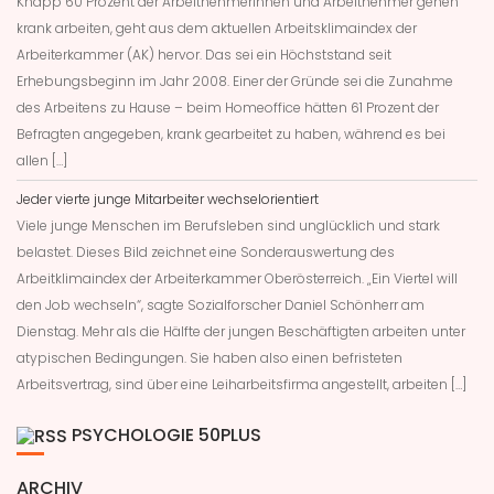
Knapp 60 Prozent der Arbeitnehmerinnen und Arbeitnehmer gehen
krank arbeiten, geht aus dem aktuellen Arbeitsklimaindex der
Arbeiterkammer (AK) hervor. Das sei ein Höchststand seit
Erhebungsbeginn im Jahr 2008. Einer der Gründe sei die Zunahme
des Arbeitens zu Hause – beim Homeoffice hätten 61 Prozent der
Befragten angegeben, krank gearbeitet zu haben, während es bei
allen […]
Jeder vierte junge Mitarbeiter wechselorientiert
Viele junge Menschen im Berufsleben sind unglücklich und stark
belastet. Dieses Bild zeichnet eine Sonderauswertung des
Arbeitklimaindex der Arbeiterkammer Oberösterreich. „Ein Viertel will
den Job wechseln“, sagte Sozialforscher Daniel Schönherr am
Dienstag. Mehr als die Hälfte der jungen Beschäftigten arbeiten unter
atypischen Bedingungen. Sie haben also einen befristeten
Arbeitsvertrag, sind über eine Leiharbeitsfirma angestellt, arbeiten […]
PSYCHOLOGIE 50PLUS
ARCHIV