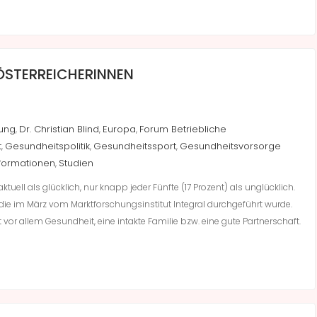
 ÖSTERREICHERINNEN
ung
Dr. Christian Blind
Europa
Forum Betriebliche
,
,
,
t
Gesundheitspolitik
Gesundheitssport
Gesundheitsvorsorge
,
,
,
formationen
Studien
,
ktuell als glücklich, nur knapp jeder Fünfte (17 Prozent) als unglücklich.
die im März vom Marktforschungsinstitut Integral durchgeführt wurde.
or allem Gesundheit, eine intakte Familie bzw. eine gute Partnerschaft.