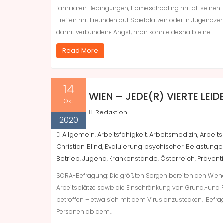
familiären Bedingungen, Homeschooling mit all seinen T
Treffen mit Freunden auf Spielplätzen oder in Jugendze
damit verbundene Angst, man könnte deshalb eine…
Read More
14
WIEN – JEDE(R) VIERTE LEI
Okt.
Redaktion
2020
Allgemein
Arbeitsfähigkeit
Arbeitsmedizin
Arbeit
,
,
,
Christian Blind
Evaluierung psychischer Belastunge
,
Betrieb
Jugend
Krankenstände
Österreich
Prävent
,
,
,
,
SORA-Befragung: Die größten Sorgen bereiten den Wiene
Arbeitsplätze sowie die Einschränkung von Grund,-und Fr
betroffen – etwa sich mit dem Virus anzustecken. Befra
Personen ab dem…