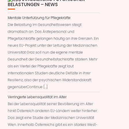
BELASTUNGEN – NEWS
Mentale Untertützung für Pflegekräfte
Die Belastung im Gesundheitswesen steigt
dramatisch an. Das Ärztepersonal und
Pflegefachkräfte gelangen häufig an ihre Grenzen. Ein
neues EU-Projekt unter der Leitung der Medizinischen
Universität Graz soll nun die eigene mentale
Gesundheit der Gesundheitsfachkräfte stärken. Mehr
als ein Viertel der Pflegekräfte zeigt laut
internationalen Studien deutliche Defizite in ihrer
Resilienz, also der psychischen Widerstandskraft
gegenüberContinue […]
Verringerte Lebensqualität im Alter
Bei der Lebensqualität seiner Bevölkerung im Alter
hinkt Österreich anderen EU-Ländern weiter hinterher.
Das zeigt eine Studie der Medizinischen Universität
Wien. Innerhalb Österreichs gibt es ein starkes West-