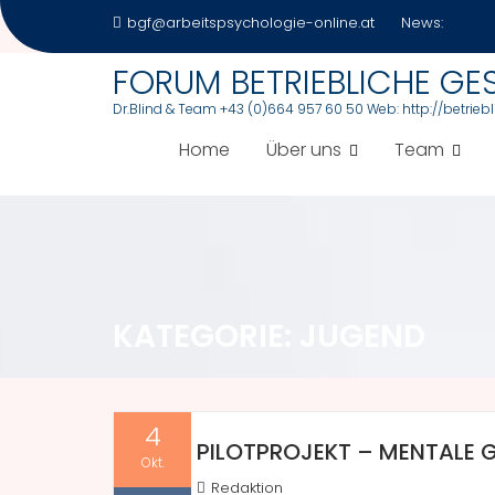
Skip
bgf@arbeitspsychologie-online.at
News:
to
content
FORUM BETRIEBLICHE G
Dr.Blind & Team +43 (0)664 957 60 50 Web: http://betrie
Home
Über uns
Team
KATEGORIE:
JUGEND
4
PILOTPROJEKT – MENTALE 
Okt.
Redaktion