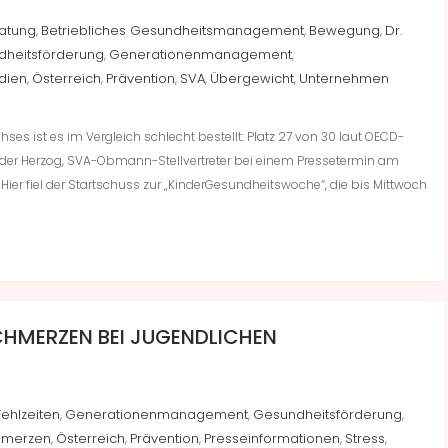
atung
Betriebliches Gesundheitsmanagement
Bewegung
Dr.
,
,
,
dheitsförderung
Generationenmanagement
,
,
dien
Österreich
Prävention
SVA
Übergewicht
Unternehmen
,
,
,
,
,
s ist es im Vergleich schlecht bestellt: Platz 27 von 30 laut OECD-
ander Herzog, SVA-Obmann-Stellvertreter bei einem Pressetermin am
Hier fiel der Startschuss zur „KinderGesundheitswoche“, die bis Mittwoch
CHMERZEN BEI JUGENDLICHEN
Fehlzeiten
Generationenmanagement
Gesundheitsförderung
,
,
,
hmerzen
Österreich
Prävention
Presseinformationen
Stress
,
,
,
,
,