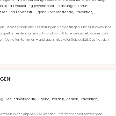
an Blind
Evaluierung psychischer Belastungen
Forum
,
,
sen und Lebensstil
Jugend
Krankenstände
Prävention
,
,
,
,
n. Depressionen und Essstörungen sind gestiegen. Und Suizidversuche
pelt. Im ersten halben Jahr sind dort 110 Fälle behandelt worden. „Wir
vem Verhalten kommen – und auch mit akuter Suizidalität. Das hat sich
NGEN
ng
Gesundheitspolitik
Jugend
Literatur
Medien
Prävention
,
,
,
,
,
,
perrtsein in den eigenen vier Wänden unter manchmal schwierigen