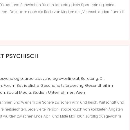
ücken und Schwächen für den Lernerfolg, kein Sporttraining, keine
ntren. Dazu kam noch die Rede von Kindern als „Virenschleudern“ und die
DET PSYCHISCH
spsychologie
arbeitspsychologie-online.at
Beratung
Dr.
,
,
,
n
Forum Betriebliche Gesundheitsförderung
Gesundheit im
,
,
ion
Social Media
Studien
Unternehmen
Wien
,
,
,
,
rinnen und Wienern die Schere zwischen Arm und Reich, Wirtschaft und
eiheitsrechten. Jede vierte Person ist aber auch von konkreten Ängsten
gt wurden zwischen Ende April und Mitte Mai 1004 zufällig ausgewählte