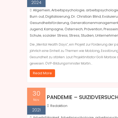
2024
Allgemein
Arbeitspsychologie
arbeitspsychologie
,
,
Burn out
Digitalisierung
Dr. Christian Blind
Evaluier
,
,
,
Gesundheitsförderung
Generationenmanagemen
,
Jugend
Kampagne
Österreich
Prävention
Pressei
,
,
,
,
Schule
sozialer Stress
Stress
Studien
Unternehme
,
,
,
,
Die „Mental Health Days“, ein Projekt zur Förderung der 
jährlich eine Einheit zu Themen wie Mobbing, Essstör
Gesundheit zu stärken. Laut Projektinitiator Golli Marb
gewesen. ÖVP-Bildungsminister Martin…
Read More
30
PANDEMIE – SUIZIDVERSUC
Nov.
Redaktion
2021
Arbeitsfähigkeit
Arbeitspsychologie
arbeitspsych
,
,