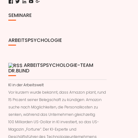
Facebook
Twitter
LinkedIn
YouTube
Google+
SEMINARE
ARBEITSPSYCHOLOGIE
ARBEITSPSYCHOLOGIE-TEAM
DR.BLIND
KI in der Arbeitswelt
Vor kurzem wurde bekannt, dass Amazon plant, rund
15 Prozent seiner Belegschaft zu kündigen. Amazon
suche nach Möglichkeiten, die Personalkosten zu
senken, während das Unternehmen gleichzeitig
100 Milliarden US-Dollar in KI investiert, so das US-
Magazin „Fortune“. Der KI-Experte und
Geschäftsführer des Technologieunternehmens