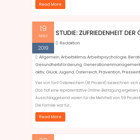
Read More
19
STUDIE: ZUFRIEDENHEIT DER
März
Redaktion
2019
Allgemein
Arbeitsklima
Arbeitspsychologie
Berat
,
,
,
Gesundheitsförderung
Generationenmanagemen
,
aktiv
Glück
Jugend
Österreich
Prävention
Pressein
,
,
,
,
,
Vier von fünf Österreichern (81 Prozent) bezeichnen sich a
Das hat eine repräsentative Online-Befragung ergeben, 
Ausschlaggebend waren für die Mehrheit von 59 Prozent v
Die Familie war für…
Read More