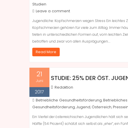
Studien
Leave a comment
Jugendliche: Kopfschmerzen wegen Stress Ein leichtes 
Kopfschmerzen gehören für viele zum Alltag. Immer häufi
treten in unterschiedlichen Formen auf, vom leichten 
betroffen und zwar von allen Ausprägungen.…
Read More
21
STUDIE: 25% DER ÖST. JUG
Juni
Redaktion
2017
Betriebliche Gesundheitsförderung
Betrieblich
,
Gesundheitsförderung
Jugend
Österreich
Pressei
,
,
,
Ein Viertel der österreichischen Jugendlichen hält sich s
Hälfte (54 Prozent) schätzt sich selbst als „eher“, ein Fün