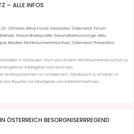
 – ALLE INFOS
t
Dr. Christian Blind
Fonds Gesundes Österreich
Forum
,
,
,
Betrieb
Gesundheitspolitik
Gesundheitsvorsorge aktiv
,
,
,
gne
Medien
NichtraucherInneschutz
Österreich
Prävention
,
,
,
,
,
rbeitsstätten in Gebäuden. Doch was ist beim NichtraucherInnenschutz zu
ammengefasst. Arbeitgeber sind durch das
et, NichtraucherInnen vor schädlichem Tabakrauch zu schützen. In
halb das Rauchen für Arbeitgeber und ArbeitnehmerInnen…
IN ÖSTERREICH BESORGNISERRREGEND