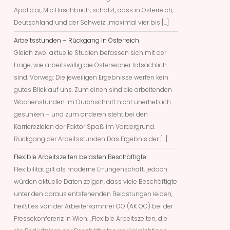
Apollo.ai, Mic Hirschbrich, schätzt, dass in Österreich,
Deutschland und der Schweiz „maximal vier bis […]
Arbeitsstunden – Rückgang in Österreich
Gleich zwei aktuelle Studien befassen sich mit der
Frage, wie arbeitswillig die Österreicher tatsächlich
sind. Vorweg: Die jeweiligen Ergebnisse werfen kein
gutes Blick auf uns. Zum einen sind die arbeitenden
Wochenstunden im Durchschnitt nicht unerheblich
gesunken – und zum anderen steht bei den
Karrierezielen der Faktor Spaß im Vordergrund.
Rückgang der Arbeitsstunden Das Ergebnis der […]
Flexible Arbeitszeiten belasten Beschäftigte
Flexibilität gilt als moderne Errungenschaft, jedoch
würden aktuelle Daten zeigen, dass viele Beschäftigte
unter den daraus entstehenden Belastungen leiden,
heißt es von der Arbeiterkammer OÖ (AK OÖ) bei der
Pressekonferenz in Wien. „Flexible Arbeitszeiten, die