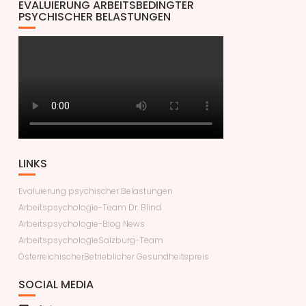
EVALUIERUNG ARBEITSBEDINGTER
PSYCHISCHER BELASTUNGEN
LINKS
Evaluierung psychischer Belastungen
Arbeitspsychologie-Team Dr. Blind
Arbeitspsychologie-Blog News
ArbeitspsychologieSalzburg-Team
ÖsterreichischerBetrieblicher Gesundheitspreis
SOCIAL MEDIA