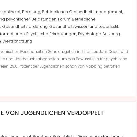
-online.at
Beratung
Betriebliches Gesundheitsmanagement
,
,
,
ung psychischer Belastungen
Forum Betriebliche
,
t
Gesundheitsförderung
Gesundheitswissen und Lebensstil
,
,
,
nformationen
Psychische Erkrankungen
Psychologe Salzburg
,
,
,
n
Wertschätzung
,
psychischen Gesundheit an Schulen, gehen in ihr drittes Jahr. Dabei wird
ungen und Handysucht abgehalten, um das Bewusstsein für psychische
oe seien 29,6 Prozent der Jugendlichen schon von Mobbing betroffen
HE VON JUGENDLICHEN VERDOPPELT
ologie-online.at
Beratung
Betriebliche Gesundheitsförderung
,
,
,