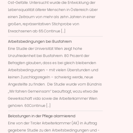
Ost-Gefälle. Untersucht wurde die Entwicklung der
Lebensqualität älterer Menschen in Österreich über
einen Zeitraum von mehr als zehn Jahren in einer
großen, repräsentativen Stichprobe von
Erwachsenen ab 65.Continue […]
Arbeitsbedingungen bei Busfahrern
Eine Studie der Universität Wien zeigt hohe
Unzufriedenheit bei Busfahrern. 80 Prozent der
Befragten glauben, dass es bei gleich bleibenden
Arbeitsbedingungen – mit vielen Überstunden und
keinen Zuschlagsregeln – schwierig werde, neue
Angestellte zu finden. Die Studie wurde vom Bündnis
„Wir fahren Gemeinsam“ beauftragt, wozu etwa die
Gewerkschaft vida sowie die Arbeiterkammer Wien
gehören. 60Continue […]
Belastungen in der Pflege alarmierend
Eine von der Tiroler Arbeiterkammer (AK) in Auftrag
gegebene Studie zu den Arbeitsbedingungen und -