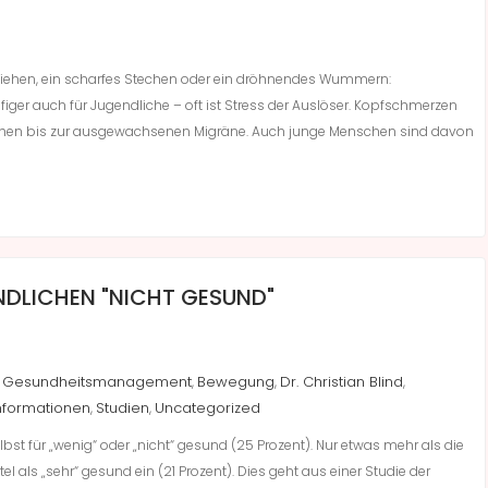
Ziehen, ein scharfes Stechen oder ein dröhnendes Wummern:
ger auch für Jugendliche – oft ist Stress der Auslöser. Kopfschmerzen
Ziehen bis zur ausgewachsenen Migräne. Auch junge Menschen sind davon
ENDLICHEN "NICHT GESUND"
es Gesundheitsmanagement
Bewegung
Dr. Christian Blind
,
,
,
nformationen
Studien
Uncategorized
,
,
elbst für „wenig“ oder „nicht“ gesund (25 Prozent). Nur etwas mehr als die
ftel als „sehr“ gesund ein (21 Prozent). Dies geht aus einer Studie der