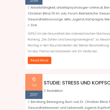
2018
Arbeitsfähigkeit
arbeitspsychologie-online.at
Ber
,
,
Christian Blind
Fit im Job
Forum Betriebliche Gesun
,
,
Gesundheitsvorsorge aktiv
Jugend
Kampagne
Me
,
,
,
SVA
(APA) Um die Gesundheit des österreichischen Nachwuchse
Ranking. „Die Zahlen sind besorgniserregend“, so Alex
Montag in den Räumlichkeiten der Wiener Berufsrettung. 
für das Thema sensibilisieren will. Ein Viertel der…
Read More
6
STUDIE: STRESS UND KOPFS
Juli
Redaktion
2017
Beratung
Bewegung
Burn out
Dr. Christian Blind
,
,
,
,
Gesundheitswissen und Lebensstil
Jugend
Kopfsc
,
,