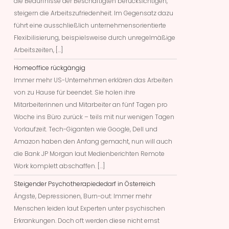
die Bedürfnisse der Beschäftigten berücksichtigen,
steigern die Arbeitszufriedenheit. Im Gegensatz dazu
führt eine ausschließlich unternehmensorientierte
Flexibilisierung, beispielsweise durch unregelmäßige
Arbeitszeiten, […]
Homeoffice rückgängig
Immer mehr US-Unternehmen erklären das Arbeiten
von zu Hause für beendet. Sie holen ihre
Mitarbeiterinnen und Mitarbeiter an fünf Tagen pro
Woche ins Büro zurück – teils mit nur wenigen Tagen
Vorlaufzeit. Tech-Giganten wie Google, Dell und
Amazon haben den Anfang gemacht, nun will auch
die Bank JP Morgan laut Medienberichten Remote
Work komplett abschaffen. […]
Steigender Psychotherapiededarf in Österreich
Ängste, Depressionen, Burn-out: Immer mehr
Menschen leiden laut Experten unter psychischen
Erkrankungen. Doch oft werden diese nicht ernst