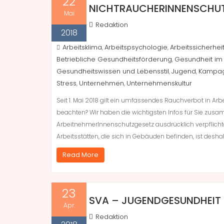
22
NICHTRAUCHERINNENSCHUTZ
Mai
Redaktion
2018
Arbeitsklima
Arbeitspsychologie
Arbeitssicherhei
,
,
Betriebliche Gesundheitsförderung
Gesundheit im 
,
Gesundheitswissen und Lebensstil
Jugend
Kampa
,
,
Stress
Unternehmen
Unternehmenskultur
,
,
Seit 1. Mai 2018 gilt ein umfassendes Rauchverbot in A
beachten? Wir haben die wichtigsten Infos für Sie zus
ArbeitnehmerInnenschutzgesetz ausdrücklich verpflicht
Arbeitsstätten, die sich in Gebäuden befinden, ist des
Read More
23
SVA – JUGENDGESUNDHEIT 
Apr.
Redaktion