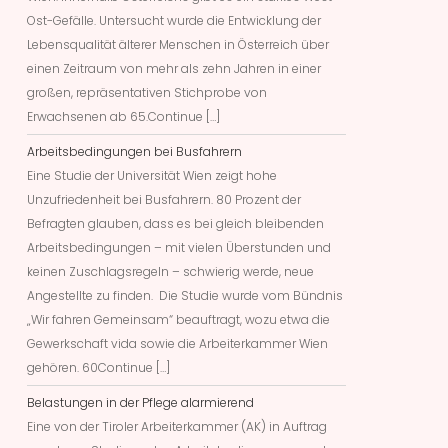
Ost-Gefälle. Untersucht wurde die Entwicklung der
Lebensqualität älterer Menschen in Österreich über
einen Zeitraum von mehr als zehn Jahren in einer
großen, repräsentativen Stichprobe von
Erwachsenen ab 65.Continue […]
Arbeitsbedingungen bei Busfahrern
Eine Studie der Universität Wien zeigt hohe
Unzufriedenheit bei Busfahrern. 80 Prozent der
Befragten glauben, dass es bei gleich bleibenden
Arbeitsbedingungen – mit vielen Überstunden und
keinen Zuschlagsregeln – schwierig werde, neue
Angestellte zu finden. Die Studie wurde vom Bündnis
„Wir fahren Gemeinsam“ beauftragt, wozu etwa die
Gewerkschaft vida sowie die Arbeiterkammer Wien
gehören. 60Continue […]
Belastungen in der Pflege alarmierend
Eine von der Tiroler Arbeiterkammer (AK) in Auftrag