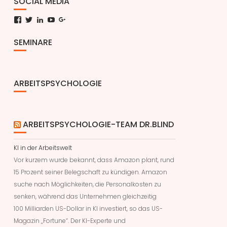
SOCIAL MEDIA
Facebook
Twitter
LinkedIn
YouTube
Google+
SEMINARE
ARBEITSPSYCHOLOGIE
ARBEITSPSYCHOLOGIE-TEAM DR.BLIND
KI in der Arbeitswelt
Vor kurzem wurde bekannt, dass Amazon plant, rund
15 Prozent seiner Belegschaft zu kündigen. Amazon
suche nach Möglichkeiten, die Personalkosten zu
senken, während das Unternehmen gleichzeitig
100 Milliarden US-Dollar in KI investiert, so das US-
Magazin „Fortune“. Der KI-Experte und