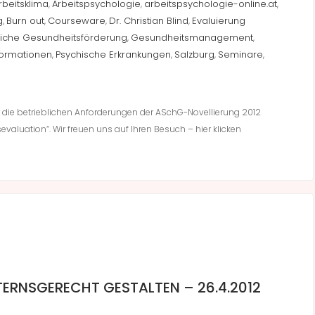
rbeitsklima
Arbeitspsychologie
arbeitspsychologie-online.at
,
,
,
g
Burn out
Courseware
Dr. Christian Blind
Evaluierung
,
,
,
,
liche Gesundheitsförderung
Gesundheitsmanagement
,
,
formationen
Psychische Erkrankungen
Salzburg
Seminare
,
,
,
,
er die betrieblichen Anforderungen der ASchG-Novellierung 2012
aluation“. Wir freuen uns auf Ihren Besuch – hier klicken
ERNSGERECHT GESTALTEN – 26.4.2012