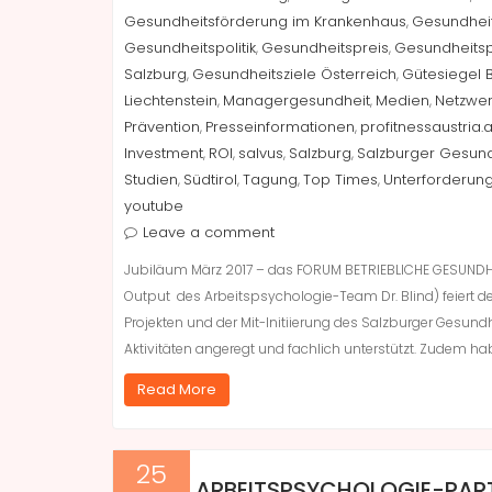
Gesundheitsförderung im Krankenhaus
Gesundheit
,
Gesundheitspolitik
Gesundheitspreis
Gesundheitsp
,
,
Salzburg
Gesundheitsziele Österreich
Gütesiegel 
,
,
Liechtenstein
Managergesundheit
Medien
Netzwer
,
,
,
Prävention
Presseinformationen
profitnessaustria.a
,
,
Investment
ROI
salvus
Salzburg
Salzburger Gesund
,
,
,
,
Studien
Südtirol
Tagung
Top Times
Unterforderun
,
,
,
,
youtube
Leave a comment
Jubiläum März 2017 – das FORUM BETRIEBLICHE GESUND
Output des Arbeitspsychologie-Team Dr. Blind) feiert 
Projekten und der Mit-Initiierung des Salzburger Gesundh
Aktivitäten angeregt und fachlich unterstützt. Zudem ha
Read More
25
ARBEITSPSYCHOLOGIE-PART