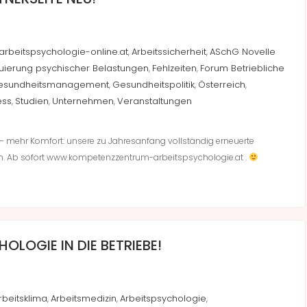
arbeitspsychologie-online.at
Arbeitssicherheit
ASchG Novelle
,
,
uierung psychischer Belastungen
Fehlzeiten
Forum Betriebliche
,
,
esundheitsmanagement
Gesundheitspolitik
Österreich
,
,
,
ess
Studien
Unternehmen
Veranstaltungen
,
,
,
mehr Komfort: unsere zu Jahresanfang vollständig erneuerte
n. Ab sofort www.kompetenzzentrum-arbeitspsychologie.at .
LOGIE IN DIE BETRIEBE!
rbeitsklima
Arbeitsmedizin
Arbeitspsychologie
,
,
,