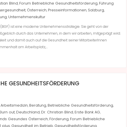
stian Blind
Forum Betriebliche Gesundheitsförderung
Führung
,
,
ergesundheit
Österreich
Presseinformationen
Salzburg
,
,
,
,
rung
Unternehmenskultur
,
 (BGF) ist eine moderne Unternehmensstrategie. Sie geht von der
eblich durch das Unternehmen, in dem wir arbeiten, mitgeprägt wird.
keit und damit auch auf die Gesundheit seiner MitarbeiterInnen
ammenhalt am Arbeitsplatz,…
ICHE GESUNDHEITSFÖRDERUNG
Arbeitsmedizin
Beratung
Betriebliche Gesundheitsförderung
,
,
,
,
Burn out
Deutschland
Dr. Christian Blind
Erste Bank AG
,
,
,
,
nds Gesundes Österreich
Förderung
Forum Betriebliche
,
,
 plus
Gesundheit im Betrieb
Gesundheitsförderung
,
,
,