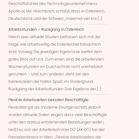
Geschäftsführer des Technologieunternehmens
Apollo.ai, Mic Hirschbrich, schätzt, dass in Österreich,
Deutschland und der Schweiz „maximal vier bis […]
Arbeitsstunden – Rückgang in Österreich
Gleich zwei aktuelle Studien befassen sich mit der
Frage, wie arbeitswillig die Österreicher tatsächlich
sind. Vorweg: Die jeweiligen Ergebnisse werfen kein
gutes Blick auf uns. Zum einen sind die arbeitenden
Wochenstunden im Durchschnitt nicht unerheblich
gesunken – und zum anderen steht bei den
Karrierezielen der Faktor Spaß im Vordergrund.
Rückgang der Arbeitsstunden Das Ergebnis der […]
Flexible Arbeitszeiten belasten Beschäftigte
Flexibilität gilt als moderne Errungenschaft, jedoch
würden aktuelle Daten zeigen, dass viele Beschäftigte
unter den daraus entstehenden Belastungen leiden,
heißt es von der Arbeiterkammer OÖ (AK OÖ) bei der
Pressekonferenz in Wien. „Flexible Arbeitszeiten, die