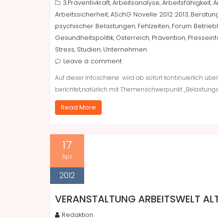
3.Präventivkraft
Arbeitsanalyse
Arbeitsfähigkeit
A
,
,
,
Arbeitssicherheit
ASchG Novelle 2012 2013
Beratun
,
,
psychischer Belastungen
Fehlzeiten
Forum Betrieb
,
,
Gesundheitspolitik
Österreich
Prävention
Pressein
,
,
,
Stress
Studien
Unternehmen
,
,
Leave a comment
Auf dieser Infoschiene wird ab sofort kontinuierlich üb
berichtet,natürlich mit Themenschwerpunkt „Belastungsev
Read More
17
Apr.
2012
VERANSTALTUNG ARBEITSWELT ALT
Redaktion