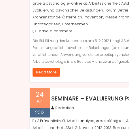
arbeitspsychologie-online.at
Arbeitssicherheit
ASc
,
,
Evaluierung psychischer Belastungen
Forum Betrie
,
Krankenstände
Österreich
Prävention
Presseinfor
,
,
,
Uncategorized
Unternehmen
,
Leave a comment
Die 184.Sitzung des Nationalrats am 5.12.2012 bringt A
Evaluierungspflicht psychischer Belastungen (anlassun
verpflichtenden Anwendung validierter arbeitspsycholog
Arbeitspsychologie in die Betriebe – und zwar auf geset
Read More
24
SEMINARE – EVALUIERUNG 
Juni
Redaktion
2012
3.Präventivkraft
Arbeitsanalyse
Arbeitsfähigkeit
A
,
,
,
Arbeitssicherheit
ASchG Novelle 2012 2013
Beratun
,
,