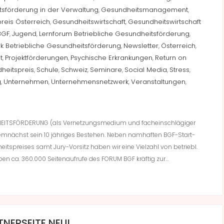
sförderung in der Verwaltung
Gesundheitsmanagement
,
,
reis Österreich
Gesundheitswirtschaft
Gesundheitswirtschaft
,
,
BGF
Jugend
Lernforum Betriebliche Gesundheitsförderung
,
,
,
k Betriebliche Gesundheitsförderung
Newsletter
Österreich
,
,
,
t
Projektförderungen
Psychische Erkrankungen
Return on
,
,
,
heitspreis
Schule
Schweiz
Seminare
Social Media
Stress
,
,
,
,
,
,
g
Unternehmen
Unternehmensnetzwerk
Veranstaltungen
,
,
,
,
HEITSFÖRDERUNG (als Vernetzungsmedium und facheinschlägiger
demnächst sein 10 jähriges Bestehen. Neben namhaften BGF-Start-
eitspreises samt Jury-Vorsitz haben wir eine Vielzahl von betriebl.
ben ca. 360.000 Seitenaufrufe des FORUM BGF kräftig zur…
NERSEITE NEU!