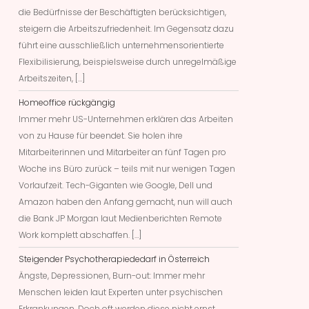
die Bedürfnisse der Beschäftigten berücksichtigen,
steigern die Arbeitszufriedenheit. Im Gegensatz dazu
führt eine ausschließlich unternehmensorientierte
Flexibilisierung, beispielsweise durch unregelmäßige
Arbeitszeiten, […]
Homeoffice rückgängig
Immer mehr US-Unternehmen erklären das Arbeiten
von zu Hause für beendet. Sie holen ihre
Mitarbeiterinnen und Mitarbeiter an fünf Tagen pro
Woche ins Büro zurück – teils mit nur wenigen Tagen
Vorlaufzeit. Tech-Giganten wie Google, Dell und
Amazon haben den Anfang gemacht, nun will auch
die Bank JP Morgan laut Medienberichten Remote
Work komplett abschaffen. […]
Steigender Psychotherapiededarf in Österreich
Ängste, Depressionen, Burn-out: Immer mehr
Menschen leiden laut Experten unter psychischen
Erkrankungen. Doch oft werden diese nicht ernst