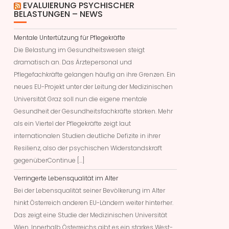
EVALUIERUNG PSYCHISCHER
BELASTUNGEN – NEWS
Mentale Untertützung für Pflegekräfte
Die Belastung im Gesundheitswesen steigt
dramatisch an. Das Ärztepersonal und
Pflegefachkräfte gelangen häufig an ihre Grenzen. Ein
neues EU-Projekt unter der Leitung der Medizinischen
Universität Graz soll nun die eigene mentale
Gesundheit der Gesundheitsfachkräfte stärken. Mehr
als ein Viertel der Pflegekräfte zeigt laut
internationalen Studien deutliche Defizite in ihrer
Resilienz, also der psychischen Widerstandskraft
gegenüberContinue […]
Verringerte Lebensqualität im Alter
Bei der Lebensqualität seiner Bevölkerung im Alter
hinkt Österreich anderen EU-Ländern weiter hinterher.
Das zeigt eine Studie der Medizinischen Universität
Wien. Innerhalb Österreichs gibt es ein starkes West-