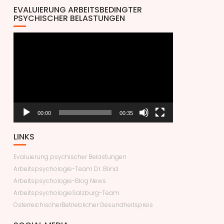
EVALUIERUNG ARBEITSBEDINGTER
PSYCHISCHER BELASTUNGEN
Video-
Player
00:00
00:35
LINKS
Evaluierung psychischer Belastungen
Arbeitspsychologie-Team Dr. Blind
Arbeitspsychologie-Blog News
ArbeitspsychologieSalzburg-Team
ÖsterreichischerBetrieblicher Gesundheitspreis