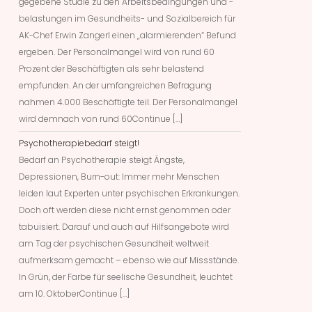
gegebene Studie zu den Arbeitsbedingungen und -
belastungen im Gesundheits- und Sozialbereich für
AK-Chef Erwin Zangerl einen „alarmierenden“ Befund
ergeben. Der Personalmangel wird von rund 60
Prozent der Beschäftigten als sehr belastend
empfunden. An der umfangreichen Befragung
nahmen 4.000 Beschäftigte teil. Der Personalmangel
wird demnach von rund 60Continue […]
Psychotherapiebedarf steigt!
Bedarf an Psychotherapie steigt Ängste,
Depressionen, Burn-out: Immer mehr Menschen
leiden laut Experten unter psychischen Erkrankungen.
Doch oft werden diese nicht ernst genommen oder
tabuisiert. Darauf und auch auf Hilfsangebote wird
am Tag der psychischen Gesundheit weltweit
aufmerksam gemacht – ebenso wie auf Missstände.
In Grün, der Farbe für seelische Gesundheit, leuchtet
am 10. OktoberContinue […]