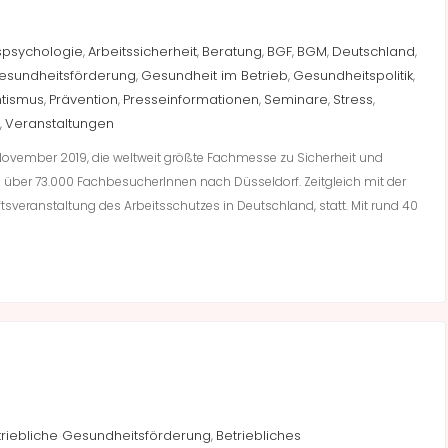
spsychologie
Arbeitssicherheit
Beratung
BGF
BGM
Deutschland
,
,
,
,
,
,
Gesundheitsförderung
Gesundheit im Betrieb
Gesundheitspolitik
,
,
,
ntismus
Prävention
Presseinformationen
Seminare
Stress
,
,
,
,
,
Veranstaltungen
,
. November 2019, die weltweit größte Fachmesse zu Sicherheit und
d über 73.000 FachbesucherInnen nach Düsseldorf. Zeitgleich mit der
sveranstaltung des Arbeitsschutzes in Deutschland, statt. Mit rund 40
triebliche Gesundheitsförderung
Betriebliches
,