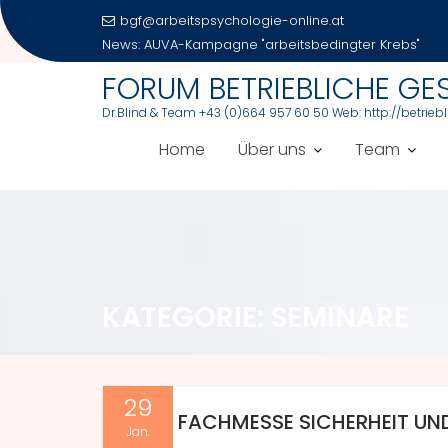
Skip
bgf@arbeitspsychologie-online.at
to
News:
Arbeitszufriedenheit und Produktivität bei Bla
content
FORUM BETRIEBLICHE G
Dr.Blind & Team +43 (0)664 957 60 50 Web: http://betrie
Home
Über uns
Team
KATEGORIE:
SEMINARE
29
FACHMESSE SICHERHEIT UN
Jan.