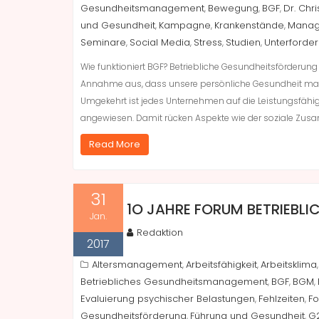
Gesundheitsmanagement
Bewegung
BGF
Dr. Chri
,
,
,
und Gesundheit
Kampagne
Krankenstände
Manag
,
,
,
Seminare
Social Media
Stress
Studien
Unterforde
,
,
,
,
Wie funktioniert BGF? Betriebliche Gesundheitsförderung
Annahme aus, dass unsere persönliche Gesundheit maßg
Umgekehrt ist jedes Unternehmen auf die Leistungsfähig
angewiesen. Damit rücken Aspekte wie der soziale Zus
Read More
31
1O JAHRE FORUM BETRIEBL
Jan.
Redaktion
2017
Altersmanagement
Arbeitsfähigkeit
Arbeitsklima
,
,
Betriebliches Gesundheitsmanagement
BGF
BGM
,
,
,
Evaluierung psychischer Belastungen
Fehlzeiten
Fo
,
,
Gesundheitsförderung
Führung und Gesundheit
G2
,
,