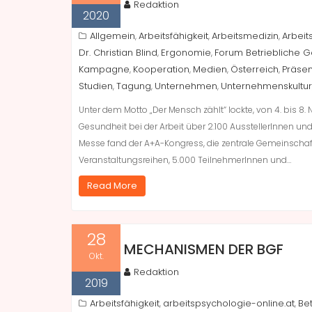
Redaktion
2020
Allgemein
Arbeitsfähigkeit
Arbeitsmedizin
Arbeit
,
,
,
Dr. Christian Blind
Ergonomie
Forum Betriebliche 
,
,
Kampagne
Kooperation
Medien
Österreich
Präse
,
,
,
,
Studien
Tagung
Unternehmen
Unternehmenskultur
,
,
,
Unter dem Motto „Der Mensch zählt“ lockte, von 4. bis 8
Gesundheit bei der Arbeit über 2.100 AusstellerInnen un
Messe fand der A+A-Kongress, die zentrale Gemeinschaft
Veranstaltungsreihen, 5.000 TeilnehmerInnen und…
Read More
28
MECHANISMEN DER BGF
Okt.
Redaktion
2019
Arbeitsfähigkeit
arbeitspsychologie-online.at
Be
,
,