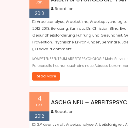
Jan.
Redaktion
2013
Arbeitsanalyse
Arbeitsklima
Arbeitspsychologie
,
,
,
2012 2013
Beratung
Burn out
Dr. Christian Blind
Eval
,
,
,
,
Gesundheitsförderung
Führung und Gesundheit
G
,
,
Prävention
Psychische Erkrankungen
Seminare
Str
,
,
,
Leave a comment
KOMPETENZZENTRUM ARBEITSPSYCHOLOGIE Mehr Service – 
Partnerseite hat nun auch eine neue Adresse bekomme
Read More
4
ASCHG NEU – ARBEITSPSYCHO
Dez.
Redaktion
2012
3.Präventivkraft
Arbeitsanalyse
Arbeitsfähigkeit
A
,
,
,