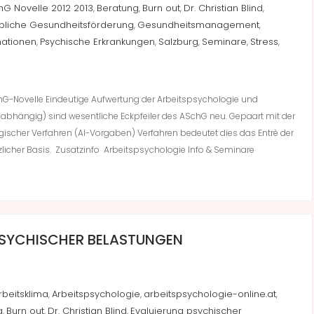
hG Novelle 2012 2013
Beratung
Burn out
Dr. Christian Blind
,
,
,
,
bliche Gesundheitsförderung
Gesundheitsmanagement
,
,
mationen
Psychische Erkrankungen
Salzburg
Seminare
Stress
,
,
,
,
,
SchG-Novelle Eindeutige Aufwertung der Arbeitspsychologie und
abhängig) sind wesentliche Eckpfeiler des ASchG neu. Gepaart mit der
ischer Verfahren (AI-Vorgaben) Verfahren bedeutet dies das Entrè der
zlicher Basis. Zusatzinfo Arbeitspsychologie Info & Seminare
PSYCHISCHER BELASTUNGEN
rbeitsklima
Arbeitspsychologie
arbeitspsychologie-online.at
,
,
,
g
Burn out
Dr. Christian Blind
Evaluierung psychischer
,
,
,