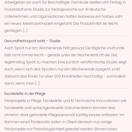
Arbeitgeber als auch für Beschäftigte. Fachleute stellten am Freitag in
Düsseldorf eine Studie zur Viertagewoche vor. 41 deutsche
Unternehmen und Organisationen hatten testweise ein halbes Jahr
ein neues Arbeitszeitmodell eingeführt. Die Produktivität sei leicht
gestiegen, […]
Gesundheitssport wirkt – Studie
Auch Sport nur am Wochenende hält gesund Die tägliche Laufrunde
fällt nicht immer leicht – gerade unter der Woche fehlt oft die Zeit,
regelmäßig Sport zu machen. Eine kürzlich veröffentlichte Studie zeigt:
Auch, wenn sich das Sporteln nur am Wochenende ausgeht, sinkt
dadurch das Risiko für über 200 Krankheiten nachhaltig – zumindest
dann, wenn man […]
Exoskelette in der Pflege
Pilotprojekte in Pflege: Exoskelette und KI Technische Innovationen wie
Exoskelette und sprachgesteuerte Dokumentation könnten das
ohnehin stark geforderte Pflegepersonal künftig besser entlasten. Im
Rahmen eines Fördercalls sollen in Oberösterreich nun einige
Pilotprojekte auf Praxistauglichkeit getestet werden. Binnen eines