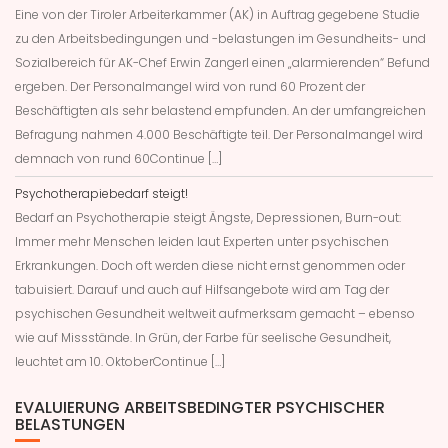
Eine von der Tiroler Arbeiterkammer (AK) in Auftrag gegebene Studie
zu den Arbeitsbedingungen und -belastungen im Gesundheits- und
Sozialbereich für AK-Chef Erwin Zangerl einen „alarmierenden“ Befund
ergeben. Der Personalmangel wird von rund 60 Prozent der
Beschäftigten als sehr belastend empfunden. An der umfangreichen
Befragung nahmen 4.000 Beschäftigte teil. Der Personalmangel wird
demnach von rund 60Continue […]
Psychotherapiebedarf steigt!
Bedarf an Psychotherapie steigt Ängste, Depressionen, Burn-out:
Immer mehr Menschen leiden laut Experten unter psychischen
Erkrankungen. Doch oft werden diese nicht ernst genommen oder
tabuisiert. Darauf und auch auf Hilfsangebote wird am Tag der
psychischen Gesundheit weltweit aufmerksam gemacht – ebenso
wie auf Missstände. In Grün, der Farbe für seelische Gesundheit,
leuchtet am 10. OktoberContinue […]
EVALUIERUNG ARBEITSBEDINGTER PSYCHISCHER
BELASTUNGEN