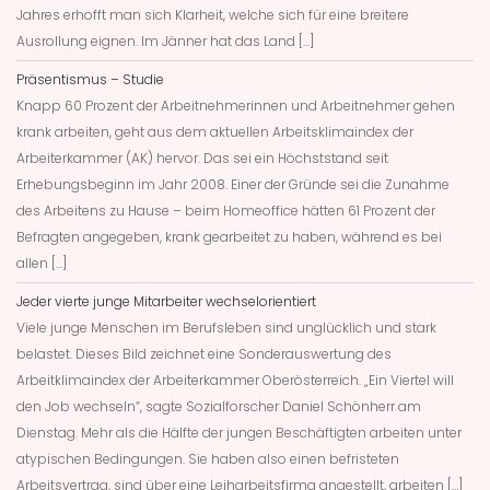
Jahres erhofft man sich Klarheit, welche sich für eine breitere
Ausrollung eignen. Im Jänner hat das Land […]
Präsentismus – Studie
Knapp 60 Prozent der Arbeitnehmerinnen und Arbeitnehmer gehen
krank arbeiten, geht aus dem aktuellen Arbeitsklimaindex der
Arbeiterkammer (AK) hervor. Das sei ein Höchststand seit
Erhebungsbeginn im Jahr 2008. Einer der Gründe sei die Zunahme
des Arbeitens zu Hause – beim Homeoffice hätten 61 Prozent der
Befragten angegeben, krank gearbeitet zu haben, während es bei
allen […]
Jeder vierte junge Mitarbeiter wechselorientiert
Viele junge Menschen im Berufsleben sind unglücklich und stark
belastet. Dieses Bild zeichnet eine Sonderauswertung des
Arbeitklimaindex der Arbeiterkammer Oberösterreich. „Ein Viertel will
den Job wechseln“, sagte Sozialforscher Daniel Schönherr am
Dienstag. Mehr als die Hälfte der jungen Beschäftigten arbeiten unter
atypischen Bedingungen. Sie haben also einen befristeten
Arbeitsvertrag, sind über eine Leiharbeitsfirma angestellt, arbeiten […]