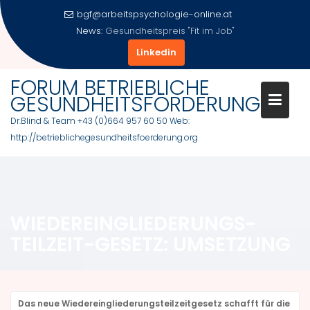
Skip
bgf@arbeitspsychologie-online.at
to
News:
Salzburger Businesslauf 2020
content
Linkedin
FORUM BETRIEBLICHE
GESUNDHEITSFÖRDERUNG
Dr.Blind & Team +43 (0)664 957 60 50 Web:
http://betrieblichegesundheitsfoerderung.org
WIEDEREINGLIEDERUNGS-
TEILZEIT-GESETZ: UMSETZUNG
Das neue Wiedereingliederungsteilzeitgesetz schafft für die