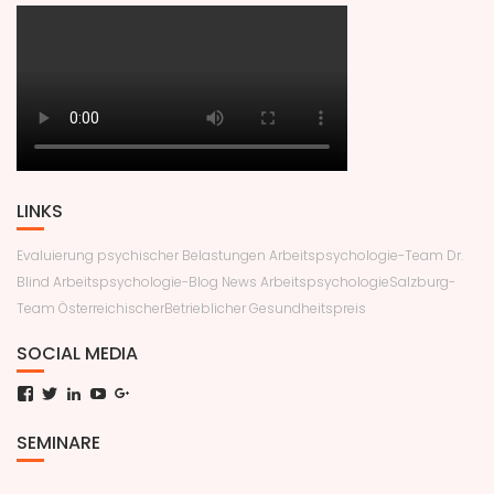
LINKS
Evaluierung psychischer Belastungen
Arbeitspsychologie-Team Dr.
Blind
Arbeitspsychologie-Blog News
ArbeitspsychologieSalzburg-
Team
ÖsterreichischerBetrieblicher Gesundheitspreis
SOCIAL MEDIA
Facebook
Twitter
LinkedIn
YouTube
Google+
SEMINARE