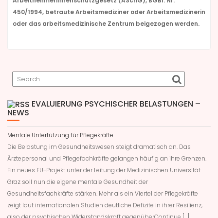
ArbeitnehmerInnenschutzgesetz (ASchG), BGBl. Nr.
450/1994, betraute Arbeitsmediziner oder Arbeitsmedizinerin
oder das arbeitsmedizinische Zentrum beigezogen werden.
EVALUIERUNG PSYCHISCHER BELASTUNGEN –
NEWS
Mentale Untertützung für Pflegekräfte
Die Belastung im Gesundheitswesen steigt dramatisch an. Das
Ärztepersonal und Pflegefachkräfte gelangen häufig an ihre Grenzen.
Ein neues EU-Projekt unter der Leitung der Medizinischen Universität
Graz soll nun die eigene mentale Gesundheit der
Gesundheitsfachkräfte stärken. Mehr als ein Viertel der Pflegekräfte
zeigt laut internationalen Studien deutliche Defizite in ihrer Resilienz,
also der psychischen Widerstandskraft gegenüberContinue […]