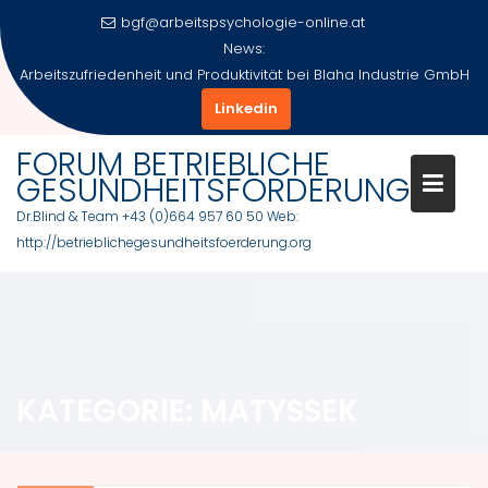
Skip
bgf@arbeitspsychologie-online.at
to
News:
content
Arbeitszufriedenheit und Produktivität bei Blaha Industrie GmbH
Linkedin
FORUM BETRIEBLICHE
GESUNDHEITSFÖRDERUNG
Dr.Blind & Team +43 (0)664 957 60 50 Web:
http://betrieblichegesundheitsfoerderung.org
KATEGORIE:
MATYSSEK