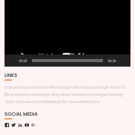
Player
00:00
00:35
LINKS
Evaluierung psychischer Belastungen
Arbeitspsychologie-Team Dr.
Blind
Arbeitspsychologie-Blog News
ArbeitspsychologieSalzburg-
Team
ÖsterreichischerBetrieblicher Gesundheitspreis
SOCIAL MEDIA
Facebook
Twitter
LinkedIn
YouTube
Google+