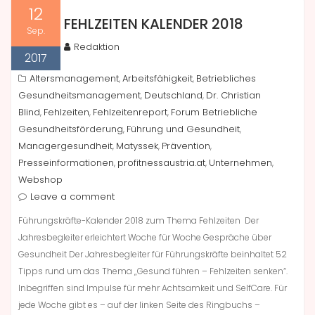
12
FEHLZEITEN KALENDER 2018
Sep.
Redaktion
2017
Altersmanagement
Arbeitsfähigkeit
Betriebliches
,
,
Gesundheitsmanagement
Deutschland
Dr. Christian
,
,
Blind
Fehlzeiten
Fehlzeitenreport
Forum Betriebliche
,
,
,
Gesundheitsförderung
Führung und Gesundheit
,
,
Managergesundheit
Matyssek
Prävention
,
,
,
Presseinformationen
profitnessaustria.at
Unternehmen
,
,
,
Webshop
Leave a comment
Führungskräfte-Kalender 2018 zum Thema Fehlzeiten Der
Jahresbegleiter erleichtert Woche für Woche Gespräche über
Gesundheit Der Jahresbegleiter für Führungskräfte beinhaltet 52
Tipps rund um das Thema „Gesund führen – Fehlzeiten senken“.
Inbegriffen sind Impulse für mehr Achtsamkeit und SelfCare. Für
jede Woche gibt es – auf der linken Seite des Ringbuchs –