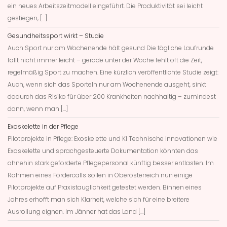
ein neues Arbeitszeitmodell eingeführt. Die Produktivität sei leicht
gestiegen, […]
Gesundheitssport wirkt – Studie
Auch Sport nur am Wochenende hält gesund Die tägliche Laufrunde
fällt nicht immer leicht – gerade unter der Woche fehlt oft die Zeit,
regelmäßig Sport zu machen. Eine kürzlich veröffentlichte Studie zeigt:
Auch, wenn sich das Sporteln nur am Wochenende ausgeht, sinkt
dadurch das Risiko für über 200 Krankheiten nachhaltig – zumindest
dann, wenn man […]
Exoskelette in der Pflege
Pilotprojekte in Pflege: Exoskelette und KI Technische Innovationen wie
Exoskelette und sprachgesteuerte Dokumentation könnten das
ohnehin stark geforderte Pflegepersonal künftig besser entlasten. Im
Rahmen eines Fördercalls sollen in Oberösterreich nun einige
Pilotprojekte auf Praxistauglichkeit getestet werden. Binnen eines
Jahres erhofft man sich Klarheit, welche sich für eine breitere
Ausrollung eignen. Im Jänner hat das Land […]