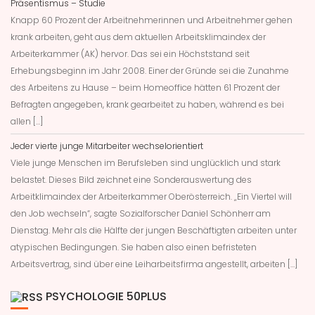
Präsentismus – Studie
Knapp 60 Prozent der Arbeitnehmerinnen und Arbeitnehmer gehen
krank arbeiten, geht aus dem aktuellen Arbeitsklimaindex der
Arbeiterkammer (AK) hervor. Das sei ein Höchststand seit
Erhebungsbeginn im Jahr 2008. Einer der Gründe sei die Zunahme
des Arbeitens zu Hause – beim Homeoffice hätten 61 Prozent der
Befragten angegeben, krank gearbeitet zu haben, während es bei
allen […]
Jeder vierte junge Mitarbeiter wechselorientiert
Viele junge Menschen im Berufsleben sind unglücklich und stark
belastet. Dieses Bild zeichnet eine Sonderauswertung des
Arbeitklimaindex der Arbeiterkammer Oberösterreich. „Ein Viertel will
den Job wechseln“, sagte Sozialforscher Daniel Schönherr am
Dienstag. Mehr als die Hälfte der jungen Beschäftigten arbeiten unter
atypischen Bedingungen. Sie haben also einen befristeten
Arbeitsvertrag, sind über eine Leiharbeitsfirma angestellt, arbeiten […]
PSYCHOLOGIE 50PLUS