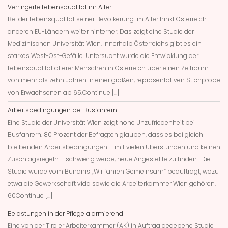
Verringerte Lebensqualität im Alter
Bei der Lebensqualität seiner Bevölkerung im Alter hinkt Österreich
anderen EU-Ländern weiter hinterher. Das zeigt eine Studie der
Medizinischen Universität Wien. Innerhalb Österreichs gibt es ein
starkes West-Ost-Gefälle. Untersucht wurde die Entwicklung der
Lebensqualität älterer Menschen in Österreich über einen Zeitraum
von mehr als zehn Jahren in einer großen, repräsentativen Stichprobe
von Erwachsenen ab 65.Continue […]
Arbeitsbedingungen bei Busfahrern
Eine Studie der Universität Wien zeigt hohe Unzufriedenheit bei
Busfahrern. 80 Prozent der Befragten glauben, dass es bei gleich
bleibenden Arbeitsbedingungen – mit vielen Überstunden und keinen
Zuschlagsregeln – schwierig werde, neue Angestellte zu finden. Die
Studie wurde vom Bündnis „Wir fahren Gemeinsam“ beauftragt, wozu
etwa die Gewerkschaft vida sowie die Arbeiterkammer Wien gehören.
60Continue […]
Belastungen in der Pflege alarmierend
Eine von der Tiroler Arbeiterkammer (AK) in Auftrag gegebene Studie