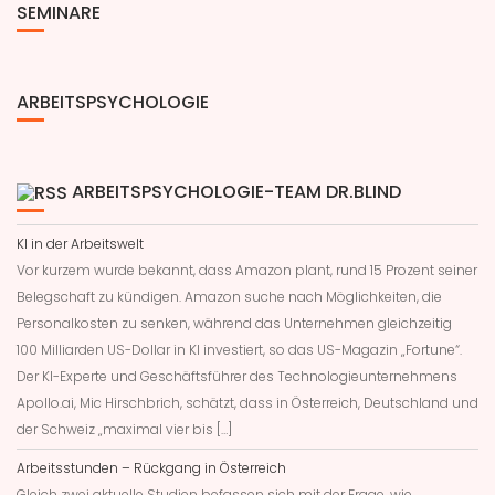
SEMINARE
ARBEITSPSYCHOLOGIE
ARBEITSPSYCHOLOGIE-TEAM DR.BLIND
KI in der Arbeitswelt
Vor kurzem wurde bekannt, dass Amazon plant, rund 15 Prozent seiner
Belegschaft zu kündigen. Amazon suche nach Möglichkeiten, die
Personalkosten zu senken, während das Unternehmen gleichzeitig
100 Milliarden US-Dollar in KI investiert, so das US-Magazin „Fortune“.
Der KI-Experte und Geschäftsführer des Technologieunternehmens
Apollo.ai, Mic Hirschbrich, schätzt, dass in Österreich, Deutschland und
der Schweiz „maximal vier bis […]
Arbeitsstunden – Rückgang in Österreich
Gleich zwei aktuelle Studien befassen sich mit der Frage, wie