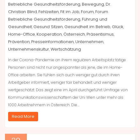
Betriebliche Gesundheitsförderung
Bewegung
Dr.
,
,
Christian Blind
Fehlzeiten
Fit im Job
Forum
Forum
,
,
,
,
Betriebliche Gesundheitsförderung
Führung und
,
Gesundheit
Gesund Sitzen
Gesundheit im Betrieb
Glück
,
,
,
,
Home-Office
Kooperation
Österreich
Präsentismus
,
,
,
,
Prävention
Presseinformationen
Unternehmen
,
,
,
Unternehmenskultur
Wertschätzung
,
In der Corona-Pandemie an ihrem regulären Arbeitsplatz tätige
Personen sind nicht nur angespannter als jene, die im Home-
Office arbeiten. Sie fühlen sich auch weniger gut durch ihren
Arbeitgeber informiert, weniger fair behandelt und weniger
wertgeschätzt. Das zeigt eine im April durchgeführt Umfrage von
Kommunikationswissenschaftern der Uni Wien unter mehr als
1000 Arbeitnehmern in Österreich. Die…
Read More