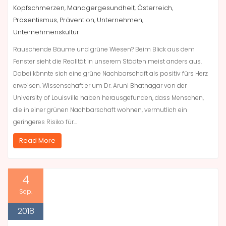
Kopfschmerzen
Managergesundheit
Österreich
,
,
,
Präsentismus
Prävention
Unternehmen
,
,
,
Unternehmenskultur
Rauschende Bäume und grüne Wiesen? Beim Blick aus dem
Fenster sieht die Realität in unserern Städten meist anders aus.
Dabei könnte sich eine grüne Nachbarschaft als positiv fürs Herz
erweisen. Wissenschaftler um Dr. Aruni Bhatnagar von der
University of Louisville haben herausgefunden, dass Menschen,
die in einer grünen Nachbarschaft wohnen, vermutlich ein
geringeres Risiko für…
Read More
4
Sep.
2018