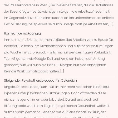
der Pressekonferenz in Wien. „Flexible Arbeitszeiten, die die Bedürfnisse
der Beschäftigten berücksichtigen, steigern die Arbeitszufriedenheit.
Im Gegensatz dazu führt eine ausschließlich unternehmensorientierte
Flexibilisierung, beispielsweise durch unregelmäßige Arbeitszeiten, […]
Homeoffice rückgängig
Immer mehr US-Unternehmen erklären das Arbeiten von zu Hause für
beendet. Sie holen ihre Mitarbeiterinnen und Mitarbeiter an fünf Tagen
pro Woche ins Büro zurück – teils mit nur wenigen Tagen Vorlaufzeit.
Tech-Giganten wie Google, Dell und Amazon haben den Anfang
gemacht, nun will auch die Bank JP Morgan laut Medienberichten
Remote Work komplett abschaffen. […]
Steigender Psychotherapiededarf in Österreich
Ängste, Depressionen, Burn-out: Immer mehr Menschen leiden laut
Experten unter psychischen Erkrankungen. Doch oft werden diese
nicht ernst genommen oder tabuisiert. Darauf und auch auf
Hilfsangebote wurde am Tag der psychischen Gesundheit weltweit
aufmerksam gemacht – ebenso wie auf Missstände. In Grün, der