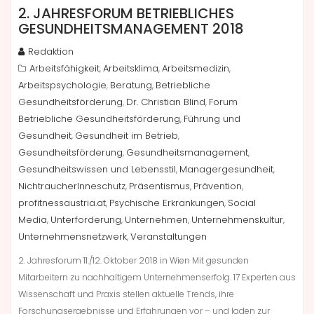
2. JAHRESFORUM BETRIEBLICHES
GESUNDHEITSMANAGEMENT 2018
Redaktion
Arbeitsfähigkeit
Arbeitsklima
Arbeitsmedizin
,
,
,
Arbeitspsychologie
Beratung
Betriebliche
,
,
Gesundheitsförderung
Dr. Christian Blind
Forum
,
,
Betriebliche Gesundheitsförderung
Führung und
,
Gesundheit
Gesundheit im Betrieb
,
,
Gesundheitsförderung
Gesundheitsmanagement
,
,
Gesundheitswissen und Lebensstil
Managergesundheit
,
,
NichtraucherInneschutz
Präsentismus
Prävention
,
,
,
profitnessaustria.at
Psychische Erkrankungen
Social
,
,
Media
Unterforderung
Unternehmen
Unternehmenskultur
,
,
,
,
Unternehmensnetzwerk
Veranstaltungen
,
2. Jahresforum 11./12. Oktober 2018 in Wien Mit gesunden
Mitarbeitern zu nachhaltigem Unternehmenserfolg. 17 Experten aus
Wissenschaft und Praxis stellen aktuelle Trends, ihre
Forschungsergebnisse und Erfahrungen vor – und laden zur