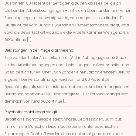
Busfahrern. 80 Prozent der Befragten glauben, dass es bei gleich
bleibenden Arbeitsbedingungen – mit vielen Überstunden und keinen
Zuschlagsregeln – schwierig werde, neue Angestellte zu finden. Die
Studie wurde vom Bündnis „Wir fahren Gemeinsam“ beauftragt, wozu
etwa die Gewerkschaft vida sowie die Arbeiterkammer Wien gehören.
60Continue […]
Belastungen in der Pflege alarmierend
Eine von der Tiroler Arbeiterkammer (AK) in Auftrag gegebene Studie
zu den Arbeitsbedingungen und -belastungen im Gesundheits- und
Sozialbereich für AK-Chef Erwin Zangerl einen „alarmierenden“ Befund
ergeben. Der Personalmangel wird von rund 60 Prozent der
Beschäftigten als sehr belastend empfunden. An der umfangreichen
Befragung nahmen 4.000 Beschäftigte teil. Der Personalmangel wird
demnach von rund 60Continue […]
Psychotherapiebedarf steigt!
Bedarf an Psychotherapie steigt Ängste, Depressionen, Burn-out:
Immer mehr Menschen leiden laut Experten unter psychischen
Erkrankungen. Doch oft werden diese nicht ernst genommen oder