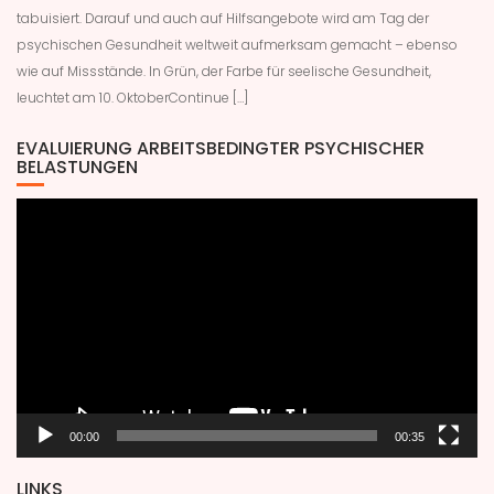
tabuisiert. Darauf und auch auf Hilfsangebote wird am Tag der
psychischen Gesundheit weltweit aufmerksam gemacht – ebenso
wie auf Missstände. In Grün, der Farbe für seelische Gesundheit,
leuchtet am 10. OktoberContinue […]
EVALUIERUNG ARBEITSBEDINGTER PSYCHISCHER
BELASTUNGEN
Video-
Player
00:00
00:35
LINKS