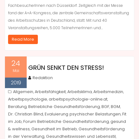
FachbesucherInnen nach Düsseldorf. Zeitgleich mit der Messe
fand der A+A-Kongress, die zentrale Gemeinschaftsveranstaltung
des Arbeitsschutzes in Deutschland, statt. Mit rund 40
Veranstaltungsreihen, 5.000 TeilnehmerInnen und…
Read More
24
GRÜN SENKT DEN STRESS!
Mai
Redaktion
2019
Allgemein
Arbeitsfähigkeit
Arbeitsklima
Arbeitsmedizin
,
,
,
,
Arbeitspsychologie
arbeitspsychologie-online.at
,
,
Beratung
Betriebliche Gesundheitsförderung
BGF
BGM
,
,
,
,
Dr. Christian Blind
Evaluierung psychischer Belastungen
Fit
,
,
im Job
Forum Betriebliche Gesundheitsförderung
gesund
,
,
& wellness
Gesundheit im Betrieb
Gesundheitsförderung
,
,
in der Verwaltung
Gesundheitswissen und Lebensstil
,
,