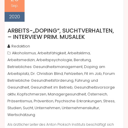
Sep.
2020
ARBEITS-„DOPING“, SUCHTVERHALTEN,
– INTERVIEW PRIM. MUSALEK
Redaktion
Alkoholismus
Arbeitsfähigkeit
Arbeitsklima
,
,
,
Arbeitsmedizin
Arbeitspsychologie
Beratung
,
,
,
Betriebliches Gesundheitsmanagement
Doping am
,
Arbeitsplatz
Dr. Christian Blind
Fehlzeiten
Fit im Job
Forum
,
,
,
,
Betriebliche Gesundheitsförderung
Führung und
,
Gesundheit
Gesundheit im Betrieb
Gesundheitsvorsorge
,
,
aktiv
Kopfschmerzen
Managergesundheit
Österreich
,
,
,
,
Präsentismus
Prävention
Psychische Erkrankungen
Stress
,
,
,
,
Studien
Sucht
Unternehmen
Unternehmenskultur
,
,
,
,
Wertschätzung
Als ärztlicher Leiter des Anton Proksch Instituts beschäftigt sich