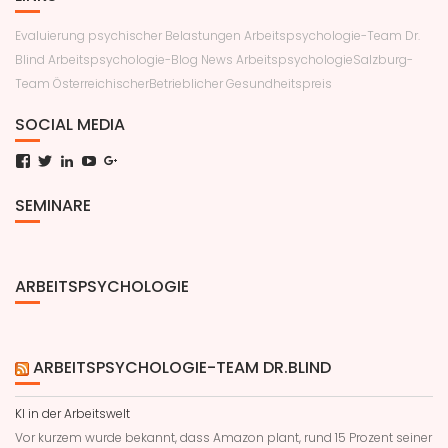
Evaluierung psychischer Belastungen
Arbeitspsychologie-Team Dr.
Blind
Arbeitspsychologie-Blog News
ArbeitspsychologieSalzburg-
Team
ÖsterreichischerBetrieblicher Gesundheitspreis
SOCIAL MEDIA
Facebook
Twitter
LinkedIn
YouTube
Google+
SEMINARE
ARBEITSPSYCHOLOGIE
ARBEITSPSYCHOLOGIE-TEAM DR.BLIND
KI in der Arbeitswelt
Vor kurzem wurde bekannt, dass Amazon plant, rund 15 Prozent seiner