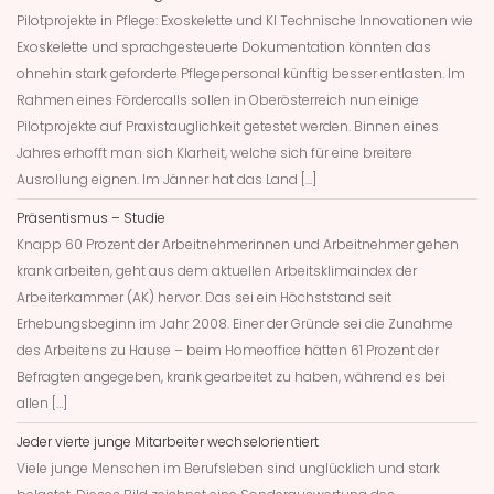
Pilotprojekte in Pflege: Exoskelette und KI Technische Innovationen wie
Exoskelette und sprachgesteuerte Dokumentation könnten das
ohnehin stark geforderte Pflegepersonal künftig besser entlasten. Im
Rahmen eines Fördercalls sollen in Oberösterreich nun einige
Pilotprojekte auf Praxistauglichkeit getestet werden. Binnen eines
Jahres erhofft man sich Klarheit, welche sich für eine breitere
Ausrollung eignen. Im Jänner hat das Land […]
Präsentismus – Studie
Knapp 60 Prozent der Arbeitnehmerinnen und Arbeitnehmer gehen
krank arbeiten, geht aus dem aktuellen Arbeitsklimaindex der
Arbeiterkammer (AK) hervor. Das sei ein Höchststand seit
Erhebungsbeginn im Jahr 2008. Einer der Gründe sei die Zunahme
des Arbeitens zu Hause – beim Homeoffice hätten 61 Prozent der
Befragten angegeben, krank gearbeitet zu haben, während es bei
allen […]
Jeder vierte junge Mitarbeiter wechselorientiert
Viele junge Menschen im Berufsleben sind unglücklich und stark