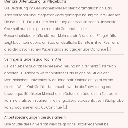
Mentale Untertützung für Pflegekräfte
Die Belastung im Gesundheitswesen steigt dramatisch an. Das
Ärztepersonal und Pflegefachkräfte gelangen häufig an ihre Grenzen.
Ein neues EU-Projekt unter der Leitung der Medizinischen Universität
Graz soll nun die eigene mentale Gesundheit der
Gesundheitsfachkräfte stärken. Mehr als ein Viertel der Pflegekräfte
zeigt laut internationalen Studien deutliche Defizite in ihrer Resilienz,
also der psychischen Widerstandskraft gegenüberContinue […]
Verringerte Lebensqualität im Alter
Bei der Lebensqualität seiner Bevölkerung im Alter hinkt Österreich
anderen EU-Ländern weiter hinterher. Das zeigt eine Studie der
Medizinischen Universität Wien. Innerhalb Österreichs gibt es ein
starkes West-Ost-Gefälle. Untersucht wurde die Entwicklung der
Lebensqualität älterer Menschen in Österreich über einen Zeitraum
von mehr als zehn Jahren in einer großen, repräsentativen Stichprobe
von Erwachsenen ab 65.Continue […]
Arbeitsbedingungen bei Busfahrern
Eine Studie der Universität Wien zeigt hohe Unzufriedenheit bei