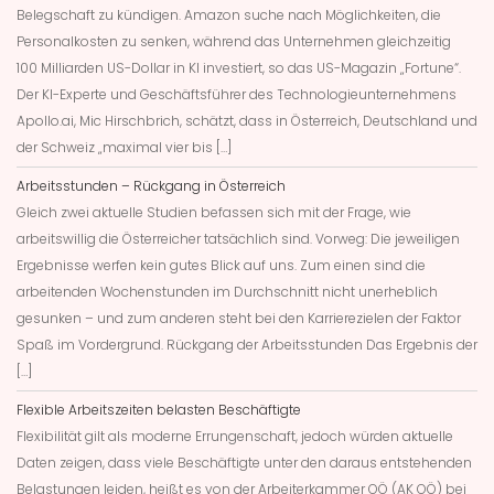
Belegschaft zu kündigen. Amazon suche nach Möglichkeiten, die
Personalkosten zu senken, während das Unternehmen gleichzeitig
100 Milliarden US-Dollar in KI investiert, so das US-Magazin „Fortune“.
Der KI-Experte und Geschäftsführer des Technologieunternehmens
Apollo.ai, Mic Hirschbrich, schätzt, dass in Österreich, Deutschland und
der Schweiz „maximal vier bis […]
Arbeitsstunden – Rückgang in Österreich
Gleich zwei aktuelle Studien befassen sich mit der Frage, wie
arbeitswillig die Österreicher tatsächlich sind. Vorweg: Die jeweiligen
Ergebnisse werfen kein gutes Blick auf uns. Zum einen sind die
arbeitenden Wochenstunden im Durchschnitt nicht unerheblich
gesunken – und zum anderen steht bei den Karrierezielen der Faktor
Spaß im Vordergrund. Rückgang der Arbeitsstunden Das Ergebnis der
[…]
Flexible Arbeitszeiten belasten Beschäftigte
Flexibilität gilt als moderne Errungenschaft, jedoch würden aktuelle
Daten zeigen, dass viele Beschäftigte unter den daraus entstehenden
Belastungen leiden, heißt es von der Arbeiterkammer OÖ (AK OÖ) bei