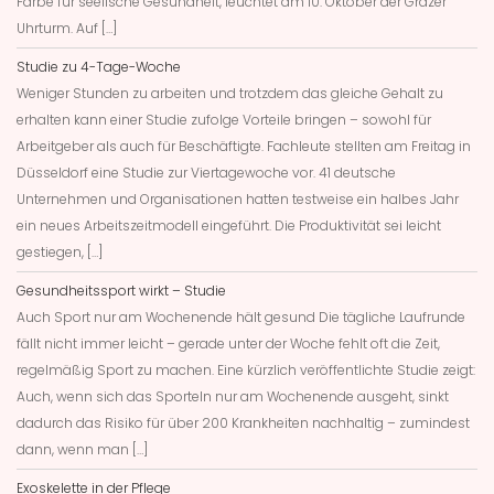
Farbe für seelische Gesundheit, leuchtet am 10. Oktober der Grazer
Uhrturm. Auf […]
Studie zu 4-Tage-Woche
Weniger Stunden zu arbeiten und trotzdem das gleiche Gehalt zu
erhalten kann einer Studie zufolge Vorteile bringen – sowohl für
Arbeitgeber als auch für Beschäftigte. Fachleute stellten am Freitag in
Düsseldorf eine Studie zur Viertagewoche vor. 41 deutsche
Unternehmen und Organisationen hatten testweise ein halbes Jahr
ein neues Arbeitszeitmodell eingeführt. Die Produktivität sei leicht
gestiegen, […]
Gesundheitssport wirkt – Studie
Auch Sport nur am Wochenende hält gesund Die tägliche Laufrunde
fällt nicht immer leicht – gerade unter der Woche fehlt oft die Zeit,
regelmäßig Sport zu machen. Eine kürzlich veröffentlichte Studie zeigt:
Auch, wenn sich das Sporteln nur am Wochenende ausgeht, sinkt
dadurch das Risiko für über 200 Krankheiten nachhaltig – zumindest
dann, wenn man […]
Exoskelette in der Pflege