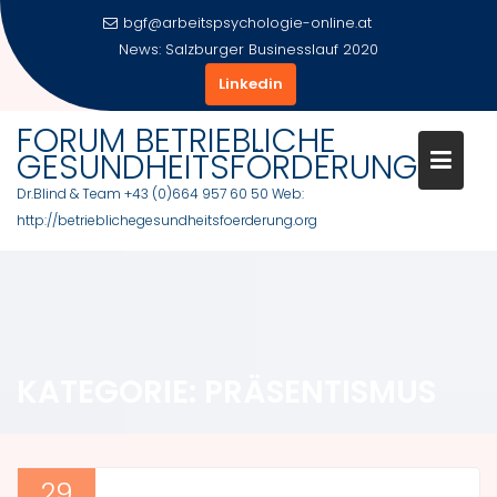
Skip
bgf@arbeitspsychologie-online.at
to
News:
Salzburger Businesslauf 2020
content
Linkedin
FORUM BETRIEBLICHE
GESUNDHEITSFÖRDERUNG
Dr.Blind & Team +43 (0)664 957 60 50 Web:
http://betrieblichegesundheitsfoerderung.org
KATEGORIE:
PRÄSENTISMUS
29