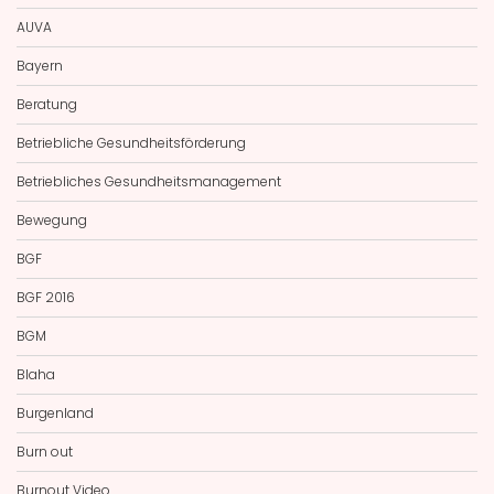
AUVA
Bayern
Beratung
Betriebliche Gesundheitsförderung
Betriebliches Gesundheitsmanagement
Bewegung
BGF
BGF 2016
BGM
Blaha
Burgenland
Burn out
Burnout Video