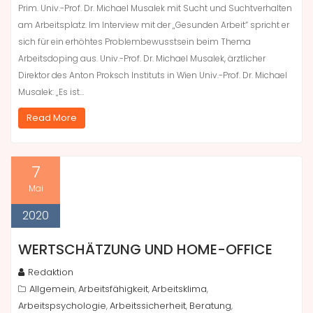
Prim. Univ.-Prof. Dr. Michael Musalek mit Sucht und Suchtverhalten
am Arbeitsplatz. Im Interview mit der „Gesunden Arbeit“ spricht er
sich für ein erhöhtes Problembewusstsein beim Thema
Arbeitsdoping aus. Univ.-Prof. Dr. Michael Musalek, ärztlicher
Direktor des Anton Proksch Instituts in Wien Univ.-Prof. Dr. Michael
Musalek: „Es ist…
Read More
7
Mai
2020
WERTSCHÄTZUNG UND HOME-OFFICE
Redaktion
Allgemein
Arbeitsfähigkeit
Arbeitsklima
,
,
,
Arbeitspsychologie
Arbeitssicherheit
Beratung
,
,
,