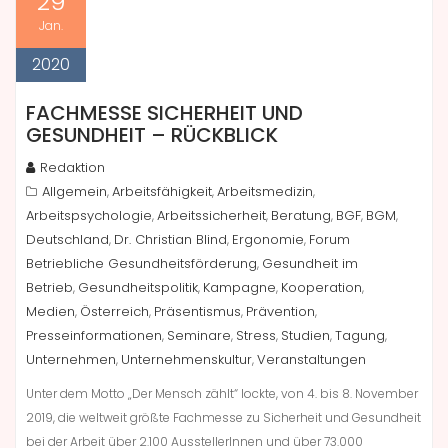
29
Jan.
2020
FACHMESSE SICHERHEIT UND
GESUNDHEIT – RÜCKBLICK
Redaktion
Allgemein
Arbeitsfähigkeit
Arbeitsmedizin
,
,
,
Arbeitspsychologie
Arbeitssicherheit
Beratung
BGF
BGM
,
,
,
,
,
Deutschland
Dr. Christian Blind
Ergonomie
Forum
,
,
,
Betriebliche Gesundheitsförderung
Gesundheit im
,
Betrieb
Gesundheitspolitik
Kampagne
Kooperation
,
,
,
,
Medien
Österreich
Präsentismus
Prävention
,
,
,
,
Presseinformationen
Seminare
Stress
Studien
Tagung
,
,
,
,
,
Unternehmen
Unternehmenskultur
Veranstaltungen
,
,
Unter dem Motto „Der Mensch zählt“ lockte, von 4. bis 8. November
2019, die weltweit größte Fachmesse zu Sicherheit und Gesundheit
bei der Arbeit über 2.100 AusstellerInnen und über 73.000