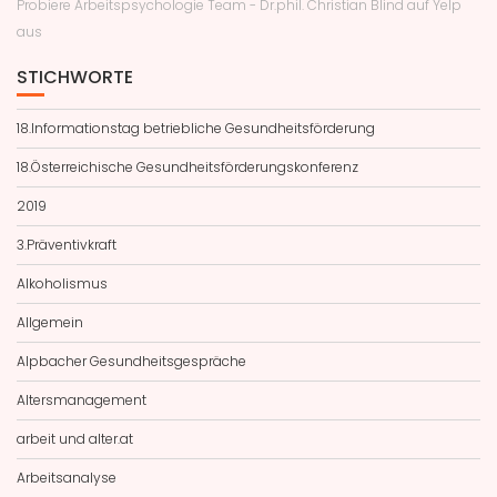
Probiere Arbeitspsychologie Team - Dr.phil. Christian Blind auf Yelp
aus
STICHWORTE
18.Informationstag betriebliche Gesundheitsförderung
18.Österreichische Gesundheitsförderungskonferenz
2019
3.Präventivkraft
Alkoholismus
Allgemein
Alpbacher Gesundheitsgespräche
Altersmanagement
arbeit und alter.at
Arbeitsanalyse