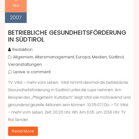
Mai
2007
BETRIEBLICHE GESUNDHEITSFÖRDERUNG
IN SÜDTIROL
Redaktion
Allgemein
Altersmanagement
Europa
Medien
Südtirol
,
,
,
,
,
Veranstaltungen
Leave a comment
TV: Vital – mehr vom Leben. Vital nimmt diesmal die betriebliche
Gesundheitsförderung in Südtirol unter die Lupe nehmen. Am
Beispiel des „Pflegeheim Kurtatsch“ zeigt Vital wie motivierend und
gesundend gezielte Aktionen sein können. 10.05.07 | Do. > TV: Vital
– mehr vom Leben. Zeit: 20.20 Uhr. Wh. Am 11.05. um 21.56 Uhr. TV
Rai Sender…
Read More