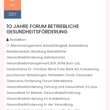
Jan.
2017
1O JAHRE FORUM BETRIEBLICHE
GESUNDHEITSFÖRDERUNG
Redaktion
Altersmanagement
Arbeitsfähigkeit
Arbeitsklima
,
,
,
Arbeitsmedizin
Beratung
Betriebliche
,
,
Gesundheitsförderung
Betriebliches
,
Gesundheitsmanagement
BGF
BGM
Burn out
,
,
,
,
Deutschland
Dr. Christian Blind
Erste Bank AG
Evaluierung
,
,
,
psychischer Belastungen
Fehlzeiten
Fonds Gesundes
,
,
Österreich
Förderung
Forum Betriebliche
,
,
Gesundheitsförderung
Führung und Gesundheit
G2 plus
,
,
,
Gesundheit im Betrieb
Gesundheitsförderung
,
,
Gesundheitsförderung im Krankenhaus
,
Gesundheitsförderung in der Verwaltung
,