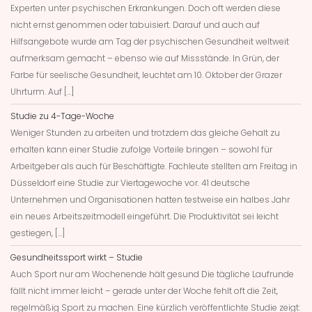
Experten unter psychischen Erkrankungen. Doch oft werden diese
nicht ernst genommen oder tabuisiert. Darauf und auch auf
Hilfsangebote wurde am Tag der psychischen Gesundheit weltweit
aufmerksam gemacht – ebenso wie auf Missstände. In Grün, der
Farbe für seelische Gesundheit, leuchtet am 10. Oktober der Grazer
Uhrturm. Auf […]
Studie zu 4-Tage-Woche
Weniger Stunden zu arbeiten und trotzdem das gleiche Gehalt zu
erhalten kann einer Studie zufolge Vorteile bringen – sowohl für
Arbeitgeber als auch für Beschäftigte. Fachleute stellten am Freitag in
Düsseldorf eine Studie zur Viertagewoche vor. 41 deutsche
Unternehmen und Organisationen hatten testweise ein halbes Jahr
ein neues Arbeitszeitmodell eingeführt. Die Produktivität sei leicht
gestiegen, […]
Gesundheitssport wirkt – Studie
Auch Sport nur am Wochenende hält gesund Die tägliche Laufrunde
fällt nicht immer leicht – gerade unter der Woche fehlt oft die Zeit,
regelmäßig Sport zu machen. Eine kürzlich veröffentlichte Studie zeigt: