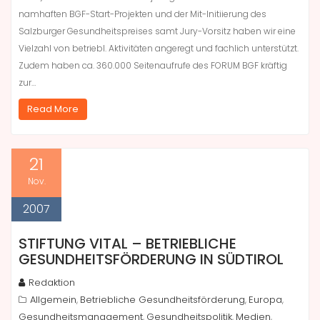
namhaften BGF-Start-Projekten und der Mit-Initiierung des
Salzburger Gesundheitspreises samt Jury-Vorsitz haben wir eine
Vielzahl von betriebl. Aktivitäten angeregt und fachlich unterstützt.
Zudem haben ca. 360.000 Seitenaufrufe des FORUM BGF kräftig
zur…
Read More
21
Nov.
2007
STIFTUNG VITAL – BETRIEBLICHE
GESUNDHEITSFÖRDERUNG IN SÜDTIROL
Redaktion
Allgemein
Betriebliche Gesundheitsförderung
Europa
,
,
,
Gesundheitsmanagement
Gesundheitspolitik
Medien
,
,
,