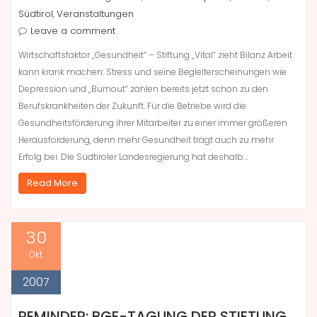
Südtirol
Veranstaltungen
,
Leave a comment
Wirtschaftsfaktor „Gesundheit“ – Stiftung „Vital“ zieht Bilanz Arbeit
kann krank machen: Stress und seine Begleiterscheinungen wie
Depression und „Burnout“ zählen bereits jetzt schon zu den
Berufskrankheiten der Zukunft. Für die Betriebe wird die
Gesundheitsförderung ihrer Mitarbeiter zu einer immer größeren
Herausforderung, denn mehr Gesundheit trägt auch zu mehr
Erfolg bei. Die Südtiroler Landesregierung hat deshalb…
Read More
30
Okt.
2007
REMINDER: BGF-TAGUNG DER STIFTUNG