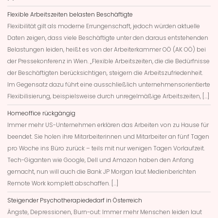
Flexible Arbeitszeiten belasten Beschäftigte
Flexibilität gilt als moderne Errungenschaft, jedoch würden aktuelle
Daten zeigen, dass viele Beschäftigte unter den daraus entstehenden
Belastungen leiden, heißt es von der Arbeiterkammer OÖ (AK OÖ) bei
der Pressekonferenz in Wien. „Flexible Arbeitszeiten, die die Bedürfnisse
der Beschäftigten berücksichtigen, steigern die Arbeitszufriedenheit.
Im Gegensatz dazu führt eine ausschließlich unternehmensorientierte
Flexibilisierung, beispielsweise durch unregelmäßige Arbeitszeiten, […]
Homeoffice rückgängig
Immer mehr US-Unternehmen erklären das Arbeiten von zu Hause für
beendet. Sie holen ihre Mitarbeiterinnen und Mitarbeiter an fünf Tagen
pro Woche ins Büro zurück – teils mit nur wenigen Tagen Vorlaufzeit.
Tech-Giganten wie Google, Dell und Amazon haben den Anfang
gemacht, nun will auch die Bank JP Morgan laut Medienberichten
Remote Work komplett abschaffen. […]
Steigender Psychotherapiededarf in Österreich
Ängste, Depressionen, Burn-out: Immer mehr Menschen leiden laut