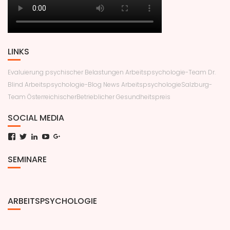
LINKS
Evaluierung psychischer Belastungen
Arbeitspsychologie-Team Dr.
Blind
Arbeitspsychologie-Blog News
ArbeitspsychologieSalzburg-
Team
ÖsterreichischerBetrieblicher Gesundheitspreis
SOCIAL MEDIA
Facebook
Twitter
LinkedIn
YouTube
Google+
SEMINARE
ARBEITSPSYCHOLOGIE