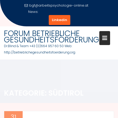
Skip
bgf@arbeitspsychologie-online.at
to
News:
Salzburger Businesslauf 2020
content
Linkedin
FORUM BETRIEBLICHE
GESUNDHEITSFÖRDERUNG
Dr.Blind & Team +43 (0)664 957 60 50 Web:
http://betrieblichegesundheitsfoerderung.org
KATEGORIE:
SÜDTIROL
31