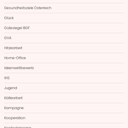
Gesundheitsziele Österreich
Glück
Gütesiegel BGF
GVA
Hitzearbeit
Home-Office
Ideenwettbewerb
IHS
Jugend
Kältearbeit
Kampagne
Kooperation
Kopfschmerzen