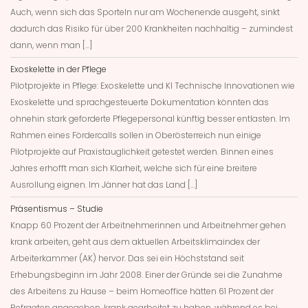
Auch, wenn sich das Sporteln nur am Wochenende ausgeht, sinkt
dadurch das Risiko für über 200 Krankheiten nachhaltig – zumindest
dann, wenn man […]
Exoskelette in der Pflege
Pilotprojekte in Pflege: Exoskelette und KI Technische Innovationen wie
Exoskelette und sprachgesteuerte Dokumentation könnten das
ohnehin stark geforderte Pflegepersonal künftig besser entlasten. Im
Rahmen eines Fördercalls sollen in Oberösterreich nun einige
Pilotprojekte auf Praxistauglichkeit getestet werden. Binnen eines
Jahres erhofft man sich Klarheit, welche sich für eine breitere
Ausrollung eignen. Im Jänner hat das Land […]
Präsentismus – Studie
Knapp 60 Prozent der Arbeitnehmerinnen und Arbeitnehmer gehen
krank arbeiten, geht aus dem aktuellen Arbeitsklimaindex der
Arbeiterkammer (AK) hervor. Das sei ein Höchststand seit
Erhebungsbeginn im Jahr 2008. Einer der Gründe sei die Zunahme
des Arbeitens zu Hause – beim Homeoffice hätten 61 Prozent der
Befragten angegeben, krank gearbeitet zu haben, während es bei