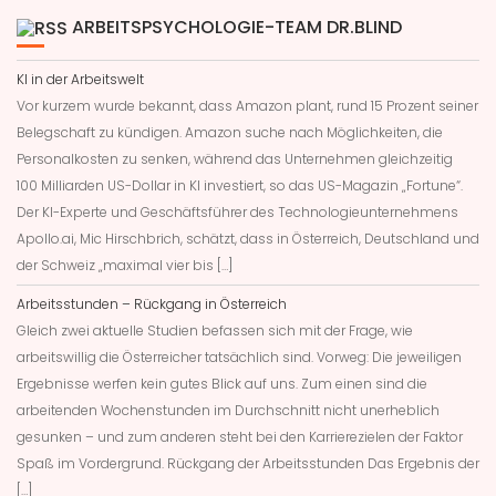
ARBEITSPSYCHOLOGIE-TEAM DR.BLIND
KI in der Arbeitswelt
Vor kurzem wurde bekannt, dass Amazon plant, rund 15 Prozent seiner
Belegschaft zu kündigen. Amazon suche nach Möglichkeiten, die
Personalkosten zu senken, während das Unternehmen gleichzeitig
100 Milliarden US-Dollar in KI investiert, so das US-Magazin „Fortune“.
Der KI-Experte und Geschäftsführer des Technologieunternehmens
Apollo.ai, Mic Hirschbrich, schätzt, dass in Österreich, Deutschland und
der Schweiz „maximal vier bis […]
Arbeitsstunden – Rückgang in Österreich
Gleich zwei aktuelle Studien befassen sich mit der Frage, wie
arbeitswillig die Österreicher tatsächlich sind. Vorweg: Die jeweiligen
Ergebnisse werfen kein gutes Blick auf uns. Zum einen sind die
arbeitenden Wochenstunden im Durchschnitt nicht unerheblich
gesunken – und zum anderen steht bei den Karrierezielen der Faktor
Spaß im Vordergrund. Rückgang der Arbeitsstunden Das Ergebnis der
[…]