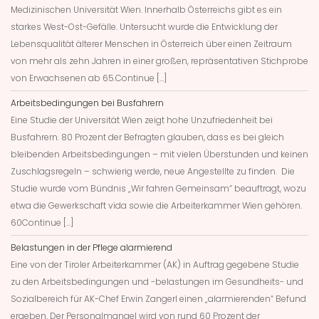
Medizinischen Universität Wien. Innerhalb Österreichs gibt es ein
starkes West-Ost-Gefälle. Untersucht wurde die Entwicklung der
Lebensqualität älterer Menschen in Österreich über einen Zeitraum
von mehr als zehn Jahren in einer großen, repräsentativen Stichprobe
von Erwachsenen ab 65.Continue […]
Arbeitsbedingungen bei Busfahrern
Eine Studie der Universität Wien zeigt hohe Unzufriedenheit bei
Busfahrern. 80 Prozent der Befragten glauben, dass es bei gleich
bleibenden Arbeitsbedingungen – mit vielen Überstunden und keinen
Zuschlagsregeln – schwierig werde, neue Angestellte zu finden. Die
Studie wurde vom Bündnis „Wir fahren Gemeinsam“ beauftragt, wozu
etwa die Gewerkschaft vida sowie die Arbeiterkammer Wien gehören.
60Continue […]
Belastungen in der Pflege alarmierend
Eine von der Tiroler Arbeiterkammer (AK) in Auftrag gegebene Studie
zu den Arbeitsbedingungen und -belastungen im Gesundheits- und
Sozialbereich für AK-Chef Erwin Zangerl einen „alarmierenden“ Befund
ergeben. Der Personalmangel wird von rund 60 Prozent der