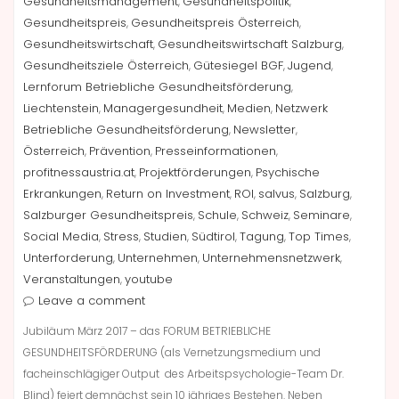
Gesundheitsmanagement
Gesundheitspolitik
,
,
Gesundheitspreis
Gesundheitspreis Österreich
,
,
Gesundheitswirtschaft
Gesundheitswirtschaft Salzburg
,
,
Gesundheitsziele Österreich
Gütesiegel BGF
Jugend
,
,
,
Lernforum Betriebliche Gesundheitsförderung
,
Liechtenstein
Managergesundheit
Medien
Netzwerk
,
,
,
Betriebliche Gesundheitsförderung
Newsletter
,
,
Österreich
Prävention
Presseinformationen
,
,
,
profitnessaustria.at
Projektförderungen
Psychische
,
,
Erkrankungen
Return on Investment
ROI
salvus
Salzburg
,
,
,
,
,
Salzburger Gesundheitspreis
Schule
Schweiz
Seminare
,
,
,
,
Social Media
Stress
Studien
Südtirol
Tagung
Top Times
,
,
,
,
,
,
Unterforderung
Unternehmen
Unternehmensnetzwerk
,
,
,
Veranstaltungen
youtube
,
Leave a comment
Jubiläum März 2017 – das FORUM BETRIEBLICHE
GESUNDHEITSFÖRDERUNG (als Vernetzungsmedium und
facheinschlägiger Output des Arbeitspsychologie-Team Dr.
Blind) feiert demnächst sein 10 jähriges Bestehen. Neben