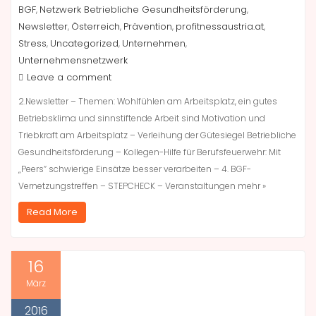
BGF
Netzwerk Betriebliche Gesundheitsförderung
,
,
Newsletter
Österreich
Prävention
profitnessaustria.at
,
,
,
,
Stress
Uncategorized
Unternehmen
,
,
,
Unternehmensnetzwerk
Leave a comment
2.Newsletter – Themen: Wohlfühlen am Arbeitsplatz, ein gutes
Betriebsklima und sinnstiftende Arbeit sind Motivation und
Triebkraft am Arbeitsplatz – Verleihung der Gütesiegel Betriebliche
Gesundheitsförderung – Kollegen-Hilfe für Berufsfeuerwehr: Mit
„Peers“ schwierige Einsätze besser verarbeiten – 4. BGF-
Vernetzungstreffen – STEPCHECK – Veranstaltungen mehr »
Read More
16
März
2016