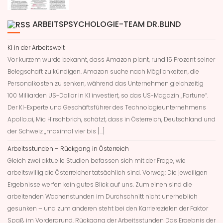
ARBEITSPSYCHOLOGIE-TEAM DR.BLIND
KI in der Arbeitswelt
Vor kurzem wurde bekannt, dass Amazon plant, rund 15 Prozent seiner
Belegschaft zu kündigen. Amazon suche nach Möglichkeiten, die
Personalkosten zu senken, während das Unternehmen gleichzeitig
100 Milliarden US-Dollar in KI investiert, so das US-Magazin „Fortune“.
Der KI-Experte und Geschäftsführer des Technologieunternehmens
Apollo.ai, Mic Hirschbrich, schätzt, dass in Österreich, Deutschland und
der Schweiz „maximal vier bis […]
Arbeitsstunden – Rückgang in Österreich
Gleich zwei aktuelle Studien befassen sich mit der Frage, wie
arbeitswillig die Österreicher tatsächlich sind. Vorweg: Die jeweiligen
Ergebnisse werfen kein gutes Blick auf uns. Zum einen sind die
arbeitenden Wochenstunden im Durchschnitt nicht unerheblich
gesunken – und zum anderen steht bei den Karrierezielen der Faktor
Spaß im Vordergrund. Rückgang der Arbeitsstunden Das Ergebnis der