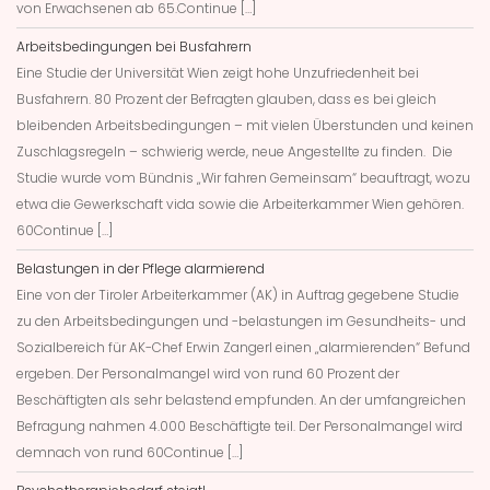
von Erwachsenen ab 65.Continue […]
Arbeitsbedingungen bei Busfahrern
Eine Studie der Universität Wien zeigt hohe Unzufriedenheit bei
Busfahrern. 80 Prozent der Befragten glauben, dass es bei gleich
bleibenden Arbeitsbedingungen – mit vielen Überstunden und keinen
Zuschlagsregeln – schwierig werde, neue Angestellte zu finden. Die
Studie wurde vom Bündnis „Wir fahren Gemeinsam“ beauftragt, wozu
etwa die Gewerkschaft vida sowie die Arbeiterkammer Wien gehören.
60Continue […]
Belastungen in der Pflege alarmierend
Eine von der Tiroler Arbeiterkammer (AK) in Auftrag gegebene Studie
zu den Arbeitsbedingungen und -belastungen im Gesundheits- und
Sozialbereich für AK-Chef Erwin Zangerl einen „alarmierenden“ Befund
ergeben. Der Personalmangel wird von rund 60 Prozent der
Beschäftigten als sehr belastend empfunden. An der umfangreichen
Befragung nahmen 4.000 Beschäftigte teil. Der Personalmangel wird
demnach von rund 60Continue […]