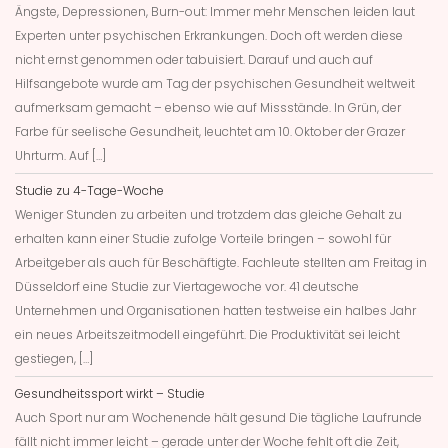
Ängste, Depressionen, Burn-out: Immer mehr Menschen leiden laut
Experten unter psychischen Erkrankungen. Doch oft werden diese
nicht ernst genommen oder tabuisiert. Darauf und auch auf
Hilfsangebote wurde am Tag der psychischen Gesundheit weltweit
aufmerksam gemacht – ebenso wie auf Missstände. In Grün, der
Farbe für seelische Gesundheit, leuchtet am 10. Oktober der Grazer
Uhrturm. Auf […]
Studie zu 4-Tage-Woche
Weniger Stunden zu arbeiten und trotzdem das gleiche Gehalt zu
erhalten kann einer Studie zufolge Vorteile bringen – sowohl für
Arbeitgeber als auch für Beschäftigte. Fachleute stellten am Freitag in
Düsseldorf eine Studie zur Viertagewoche vor. 41 deutsche
Unternehmen und Organisationen hatten testweise ein halbes Jahr
ein neues Arbeitszeitmodell eingeführt. Die Produktivität sei leicht
gestiegen, […]
Gesundheitssport wirkt – Studie
Auch Sport nur am Wochenende hält gesund Die tägliche Laufrunde
fällt nicht immer leicht – gerade unter der Woche fehlt oft die Zeit,