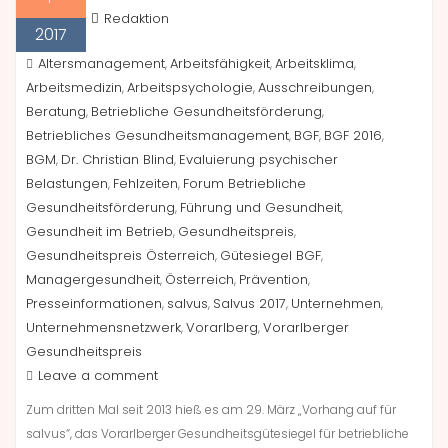
Redaktion
2017
Altersmanagement
Arbeitsfähigkeit
Arbeitsklima
,
,
,
Arbeitsmedizin
Arbeitspsychologie
Ausschreibungen
,
,
,
Beratung
Betriebliche Gesundheitsförderung
,
,
Betriebliches Gesundheitsmanagement
BGF
BGF 2016
,
,
,
BGM
Dr. Christian Blind
Evaluierung psychischer
,
,
Belastungen
Fehlzeiten
Forum Betriebliche
,
,
Gesundheitsförderung
Führung und Gesundheit
,
,
Gesundheit im Betrieb
Gesundheitspreis
,
,
Gesundheitspreis Österreich
Gütesiegel BGF
,
,
Managergesundheit
Österreich
Prävention
,
,
,
Presseinformationen
salvus
Salvus 2017
Unternehmen
,
,
,
,
Unternehmensnetzwerk
Vorarlberg
Vorarlberger
,
,
Gesundheitspreis
Leave a comment
Zum dritten Mal seit 2013 hieß es am 29. März „Vorhang auf für
salvus“, das Vorarlberger Gesundheitsgütesiegel für betriebliche