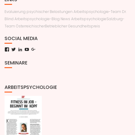
Evaluierung psychischer Belastungen
Arbeitspsychologie-Team Dr.
Blind
Arbeitspsychologie-Blog News
ArbeitspsychologieSalzburg-
Team
ÖsterreichischerBetrieblicher Gesundheitspreis
SOCIAL MEDIA
Facebook
Twitter
LinkedIn
YouTube
Google+
SEMINARE
ARBEITSPSYCHOLOGIE