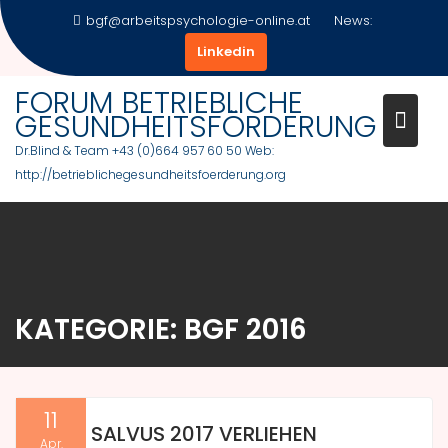
Skip
bgf@arbeitspsychologie-online.at
News:
to
Linkedin
content
FORUM BETRIEBLICHE
GESUNDHEITSFÖRDERUNG
Dr.Blind & Team +43 (0)664 957 60 50 Web:
http://betrieblichegesundheitsfoerderung.org
KATEGORIE:
BGF 2016
11
SALVUS 2017 VERLIEHEN
Apr.