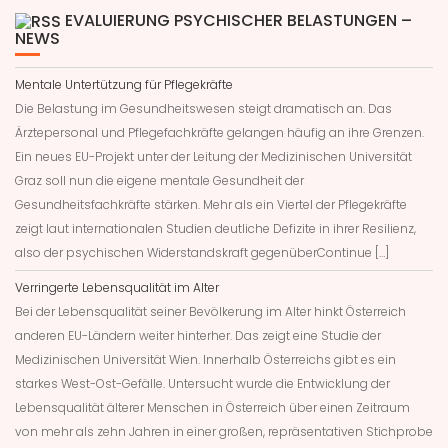
EVALUIERUNG PSYCHISCHER BELASTUNGEN –
NEWS
Mentale Untertützung für Pflegekräfte
Die Belastung im Gesundheitswesen steigt dramatisch an. Das
Ärztepersonal und Pflegefachkräfte gelangen häufig an ihre Grenzen.
Ein neues EU-Projekt unter der Leitung der Medizinischen Universität
Graz soll nun die eigene mentale Gesundheit der
Gesundheitsfachkräfte stärken. Mehr als ein Viertel der Pflegekräfte
zeigt laut internationalen Studien deutliche Defizite in ihrer Resilienz,
also der psychischen Widerstandskraft gegenüberContinue […]
Verringerte Lebensqualität im Alter
Bei der Lebensqualität seiner Bevölkerung im Alter hinkt Österreich
anderen EU-Ländern weiter hinterher. Das zeigt eine Studie der
Medizinischen Universität Wien. Innerhalb Österreichs gibt es ein
starkes West-Ost-Gefälle. Untersucht wurde die Entwicklung der
Lebensqualität älterer Menschen in Österreich über einen Zeitraum
von mehr als zehn Jahren in einer großen, repräsentativen Stichprobe