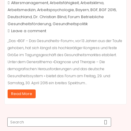
Altersmanagement
Arbeitsfähigkeit
Arbeitsklima
,
,
,
Arbeitsmedizin
Arbeitspsychologie
Bayern
BGF
BGF 2016
,
,
,
,
,
Deutschland
Dr. Christian Blind
Forum Betriebliche
,
,
Gesundheitsförderung
Gesundheitspolitik
,
Leave a comment
„Das »BGF – Das Gesundheits-Forum«, vor 13 Jahren aus der Taufe
gehoben, hat sich längst als hochkarätiger Kongress und feste
Größe im Tagungsgeschäft des Gesundheitsmarktes etabliert.
Unter dem Generalthema »Diagnose und Therapie – Die
demografischen Herausforderungen und das deutsche
Gesundheitssystem « bietet das Forum am Freitag, 29. und
Samstag, 30. April 2016 ein breites Spektrum…
Read More