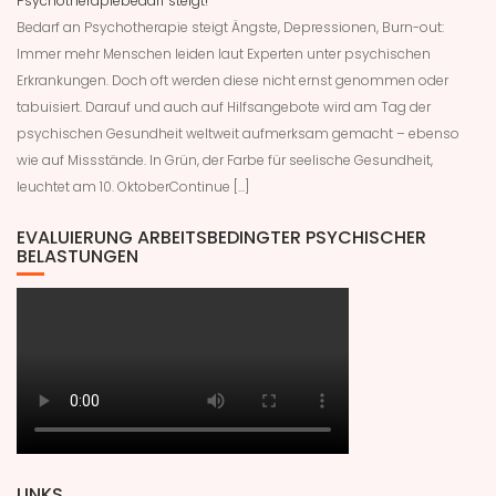
Psychotherapiebedarf steigt!
Bedarf an Psychotherapie steigt Ängste, Depressionen, Burn-out:
Immer mehr Menschen leiden laut Experten unter psychischen
Erkrankungen. Doch oft werden diese nicht ernst genommen oder
tabuisiert. Darauf und auch auf Hilfsangebote wird am Tag der
psychischen Gesundheit weltweit aufmerksam gemacht – ebenso
wie auf Missstände. In Grün, der Farbe für seelische Gesundheit,
leuchtet am 10. OktoberContinue […]
EVALUIERUNG ARBEITSBEDINGTER PSYCHISCHER
BELASTUNGEN
LINKS