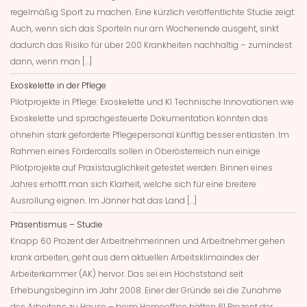
regelmäßig Sport zu machen. Eine kürzlich veröffentlichte Studie zeigt:
Auch, wenn sich das Sporteln nur am Wochenende ausgeht, sinkt
dadurch das Risiko für über 200 Krankheiten nachhaltig – zumindest
dann, wenn man […]
Exoskelette in der Pflege
Pilotprojekte in Pflege: Exoskelette und KI Technische Innovationen wie
Exoskelette und sprachgesteuerte Dokumentation könnten das
ohnehin stark geforderte Pflegepersonal künftig besser entlasten. Im
Rahmen eines Fördercalls sollen in Oberösterreich nun einige
Pilotprojekte auf Praxistauglichkeit getestet werden. Binnen eines
Jahres erhofft man sich Klarheit, welche sich für eine breitere
Ausrollung eignen. Im Jänner hat das Land […]
Präsentismus – Studie
Knapp 60 Prozent der Arbeitnehmerinnen und Arbeitnehmer gehen
krank arbeiten, geht aus dem aktuellen Arbeitsklimaindex der
Arbeiterkammer (AK) hervor. Das sei ein Höchststand seit
Erhebungsbeginn im Jahr 2008. Einer der Gründe sei die Zunahme
des Arbeitens zu Hause – beim Homeoffice hätten 61 Prozent der