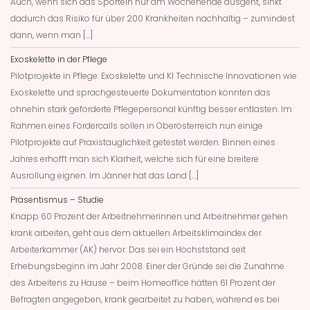
Auch, wenn sich das Sporteln nur am Wochenende ausgeht, sinkt
dadurch das Risiko für über 200 Krankheiten nachhaltig – zumindest
dann, wenn man […]
Exoskelette in der Pflege
Pilotprojekte in Pflege: Exoskelette und KI Technische Innovationen wie
Exoskelette und sprachgesteuerte Dokumentation könnten das
ohnehin stark geforderte Pflegepersonal künftig besser entlasten. Im
Rahmen eines Fördercalls sollen in Oberösterreich nun einige
Pilotprojekte auf Praxistauglichkeit getestet werden. Binnen eines
Jahres erhofft man sich Klarheit, welche sich für eine breitere
Ausrollung eignen. Im Jänner hat das Land […]
Präsentismus – Studie
Knapp 60 Prozent der Arbeitnehmerinnen und Arbeitnehmer gehen
krank arbeiten, geht aus dem aktuellen Arbeitsklimaindex der
Arbeiterkammer (AK) hervor. Das sei ein Höchststand seit
Erhebungsbeginn im Jahr 2008. Einer der Gründe sei die Zunahme
des Arbeitens zu Hause – beim Homeoffice hätten 61 Prozent der
Befragten angegeben, krank gearbeitet zu haben, während es bei