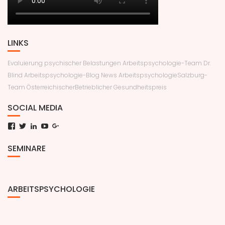
LINKS
Evaluierung psychischer Belastungen
Arbeitspsychologie-Team Dr.
Blind
Arbeitspsychologie-Blog News
ArbeitspsychologieSalzburg-
Team
ÖsterreichischerBetrieblicher Gesundheitspreis
SOCIAL MEDIA
Facebook
Twitter
LinkedIn
YouTube
Google+
SEMINARE
ARBEITSPSYCHOLOGIE