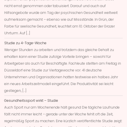
nicht ernst genommen oder tabuisiert. Darauf und auch auf
Hilfsangebote wurde am Tag der psychischen Gesundheit weltweit
aufmerksam gemacht – ebenso wie auf Missstände. In Grün, der
Farbe für seelische Gesundheit, leuchtet am 10. Oktober der Grazer
Uhrturm. Auf […]
Studie zu 4-Tage-Woche
Weniger Stunden zu arbeiten und trotzdem das gleiche Gehalt zu
erhalten kann einer Studie zufolge Vorteile bringen – sowohl für
Arbeitgeber als auch für Beschäftigte. Fachleute stellten am Freitag in
Düsseldorf eine Studie zur Viertagewoche vor. 41 deutsche
Unternehmen und Organisationen hatten testweise ein halbes Jahr
ein neues Arbeitszeitmodell eingeführt. Die Produktivität sei leicht
gestiegen, […]
Gesundheitssport wirkt – Studie
Auch Sport nur am Wochenende hält gesund Die tägliche Laufrunde
fällt nicht immer leicht – gerade unter der Woche fehlt oft die Zeit,
regelmäßig Sport zu machen. Eine kürzlich veröffentlichte Studie zeigt: