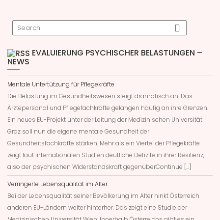
f
f
n
e
t
)
EVALUIERUNG PSYCHISCHER BELASTUNGEN –
NEWS
Mentale Untertützung für Pflegekräfte
Die Belastung im Gesundheitswesen steigt dramatisch an. Das
Ärztepersonal und Pflegefachkräfte gelangen häufig an ihre Grenzen.
Ein neues EU-Projekt unter der Leitung der Medizinischen Universität
Graz soll nun die eigene mentale Gesundheit der
Gesundheitsfachkräfte stärken. Mehr als ein Viertel der Pflegekräfte
zeigt laut internationalen Studien deutliche Defizite in ihrer Resilienz,
also der psychischen Widerstandskraft gegenüberContinue […]
Verringerte Lebensqualität im Alter
Bei der Lebensqualität seiner Bevölkerung im Alter hinkt Österreich
anderen EU-Ländern weiter hinterher. Das zeigt eine Studie der
Medizinischen Universität Wien. Innerhalb Österreichs gibt es ein