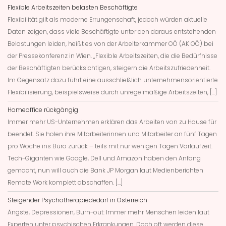
Flexible Arbeitszeiten belasten Beschäftigte
Flexibilität gilt als moderne Errungenschaft, jedoch würden aktuelle
Daten zeigen, dass viele Beschäftigte unter den daraus entstehenden
Belastungen leiden, heißt es von der Arbeiterkammer OÖ (AK OÖ) bei
der Pressekonferenz in Wien. „Flexible Arbeitszeiten, die die Bedürfnisse
der Beschäftigten berücksichtigen, steigern die Arbeitszufriedenheit.
Im Gegensatz dazu führt eine ausschließlich unternehmensorientierte
Flexibilisierung, beispielsweise durch unregelmäßige Arbeitszeiten, […]
Homeoffice rückgängig
Immer mehr US-Unternehmen erklären das Arbeiten von zu Hause für
beendet. Sie holen ihre Mitarbeiterinnen und Mitarbeiter an fünf Tagen
pro Woche ins Büro zurück – teils mit nur wenigen Tagen Vorlaufzeit.
Tech-Giganten wie Google, Dell und Amazon haben den Anfang
gemacht, nun will auch die Bank JP Morgan laut Medienberichten
Remote Work komplett abschaffen. […]
Steigender Psychotherapiededarf in Österreich
Ängste, Depressionen, Burn-out: Immer mehr Menschen leiden laut
Experten unter psychischen Erkrankungen. Doch oft werden diese