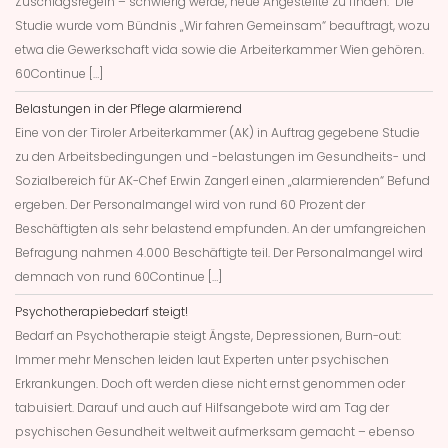
Zuschlagsregeln – schwierig werde, neue Angestellte zu finden. Die
Studie wurde vom Bündnis „Wir fahren Gemeinsam“ beauftragt, wozu
etwa die Gewerkschaft vida sowie die Arbeiterkammer Wien gehören.
60Continue […]
Belastungen in der Pflege alarmierend
Eine von der Tiroler Arbeiterkammer (AK) in Auftrag gegebene Studie
zu den Arbeitsbedingungen und -belastungen im Gesundheits- und
Sozialbereich für AK-Chef Erwin Zangerl einen „alarmierenden“ Befund
ergeben. Der Personalmangel wird von rund 60 Prozent der
Beschäftigten als sehr belastend empfunden. An der umfangreichen
Befragung nahmen 4.000 Beschäftigte teil. Der Personalmangel wird
demnach von rund 60Continue […]
Psychotherapiebedarf steigt!
Bedarf an Psychotherapie steigt Ängste, Depressionen, Burn-out:
Immer mehr Menschen leiden laut Experten unter psychischen
Erkrankungen. Doch oft werden diese nicht ernst genommen oder
tabuisiert. Darauf und auch auf Hilfsangebote wird am Tag der
psychischen Gesundheit weltweit aufmerksam gemacht – ebenso