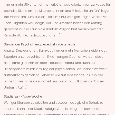
Immer mehr US-Unternehmen erklären das Arbeiten von zu Hause für
beendet. Sie holen ihre Mitarbeiterinnen und Mitarbeiter an fünf Tagen
pro Woche ins Büro zurück – teils mit nur wenigen Tagen Vorlaufzeit.
Tech-Giganten wie Google, Dell und Amazon haben den Anfang
gemacht, nun will auch die Bank JP Morgan laut Medienberichten
Remote Work komplett abschaffen. […]
Steigender Psychotherapiededarf in Österreich
Ängste, Depressionen, Burn-out: Immer mehr Menschen leiden laut
Experten unter psychischen Erkrankungen. Doch oft werden diese
nicht ernst genommen oder tabuisiert. Darauf und auch auf
Hilfsangebote wurde am Tag der psychischen Gesundheit weltweit
aufmerksam gemacht – ebenso wie auf Missstände. In Grün, der
Farbe für seelische Gesundheit, leuchtet am 10. Oktober der Grazer
Uhrturm. Auf […]
Studie zu 4-Tage-Woche
Weniger Stunden zu arbeiten und trotzdem das gleiche Gehalt zu
erhalten kann einer Studie zufolge Vorteile bringen – sowohl für
Arbeitgeber als auch für Beschäftigte. Fachleute stellten am Freitag in