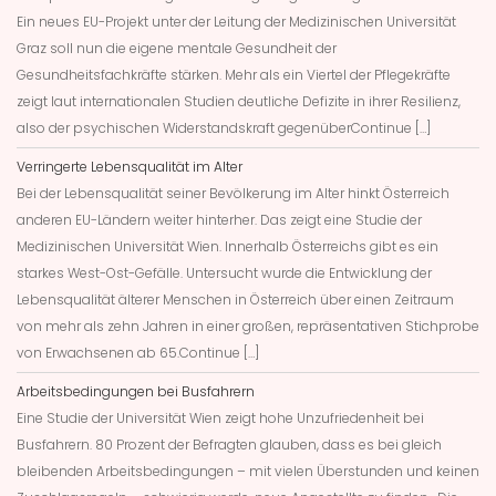
Ein neues EU-Projekt unter der Leitung der Medizinischen Universität
Graz soll nun die eigene mentale Gesundheit der
Gesundheitsfachkräfte stärken. Mehr als ein Viertel der Pflegekräfte
zeigt laut internationalen Studien deutliche Defizite in ihrer Resilienz,
also der psychischen Widerstandskraft gegenüberContinue […]
Verringerte Lebensqualität im Alter
Bei der Lebensqualität seiner Bevölkerung im Alter hinkt Österreich
anderen EU-Ländern weiter hinterher. Das zeigt eine Studie der
Medizinischen Universität Wien. Innerhalb Österreichs gibt es ein
starkes West-Ost-Gefälle. Untersucht wurde die Entwicklung der
Lebensqualität älterer Menschen in Österreich über einen Zeitraum
von mehr als zehn Jahren in einer großen, repräsentativen Stichprobe
von Erwachsenen ab 65.Continue […]
Arbeitsbedingungen bei Busfahrern
Eine Studie der Universität Wien zeigt hohe Unzufriedenheit bei
Busfahrern. 80 Prozent der Befragten glauben, dass es bei gleich
bleibenden Arbeitsbedingungen – mit vielen Überstunden und keinen