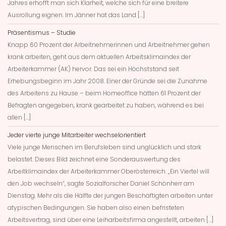
Jahres erhofft man sich Klarheit, welche sich für eine breitere
Ausrollung eignen. Im Jänner hat das Land […]
Präsentismus – Studie
Knapp 60 Prozent der Arbeitnehmerinnen und Arbeitnehmer gehen
krank arbeiten, geht aus dem aktuellen Arbeitsklimaindex der
Arbeiterkammer (AK) hervor. Das sei ein Höchststand seit
Erhebungsbeginn im Jahr 2008. Einer der Gründe sei die Zunahme
des Arbeitens zu Hause – beim Homeoffice hätten 61 Prozent der
Befragten angegeben, krank gearbeitet zu haben, während es bei
allen […]
Jeder vierte junge Mitarbeiter wechselorientiert
Viele junge Menschen im Berufsleben sind unglücklich und stark
belastet. Dieses Bild zeichnet eine Sonderauswertung des
Arbeitklimaindex der Arbeiterkammer Oberösterreich. „Ein Viertel will
den Job wechseln“, sagte Sozialforscher Daniel Schönherr am
Dienstag. Mehr als die Hälfte der jungen Beschäftigten arbeiten unter
atypischen Bedingungen. Sie haben also einen befristeten
Arbeitsvertrag, sind über eine Leiharbeitsfirma angestellt, arbeiten […]