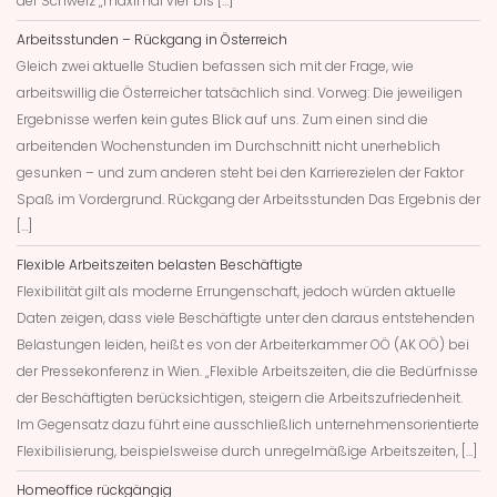
der Schweiz „maximal vier bis […]
Arbeitsstunden – Rückgang in Österreich
Gleich zwei aktuelle Studien befassen sich mit der Frage, wie
arbeitswillig die Österreicher tatsächlich sind. Vorweg: Die jeweiligen
Ergebnisse werfen kein gutes Blick auf uns. Zum einen sind die
arbeitenden Wochenstunden im Durchschnitt nicht unerheblich
gesunken – und zum anderen steht bei den Karrierezielen der Faktor
Spaß im Vordergrund. Rückgang der Arbeitsstunden Das Ergebnis der
[…]
Flexible Arbeitszeiten belasten Beschäftigte
Flexibilität gilt als moderne Errungenschaft, jedoch würden aktuelle
Daten zeigen, dass viele Beschäftigte unter den daraus entstehenden
Belastungen leiden, heißt es von der Arbeiterkammer OÖ (AK OÖ) bei
der Pressekonferenz in Wien. „Flexible Arbeitszeiten, die die Bedürfnisse
der Beschäftigten berücksichtigen, steigern die Arbeitszufriedenheit.
Im Gegensatz dazu führt eine ausschließlich unternehmensorientierte
Flexibilisierung, beispielsweise durch unregelmäßige Arbeitszeiten, […]
Homeoffice rückgängig