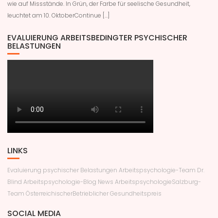
wie auf Missstände. In Grün, der Farbe für seelische Gesundheit,
leuchtet am 10. OktoberContinue […]
EVALUIERUNG ARBEITSBEDINGTER PSYCHISCHER
BELASTUNGEN
LINKS
Evaluierung psychischer Belastungen
Arbeitspsychologie-Team Dr.
Blind
Arbeitspsychologie-Blog News
ArbeitspsychologieSalzburg-
Team
ÖsterreichischerBetrieblicher Gesundheitspreis
SOCIAL MEDIA