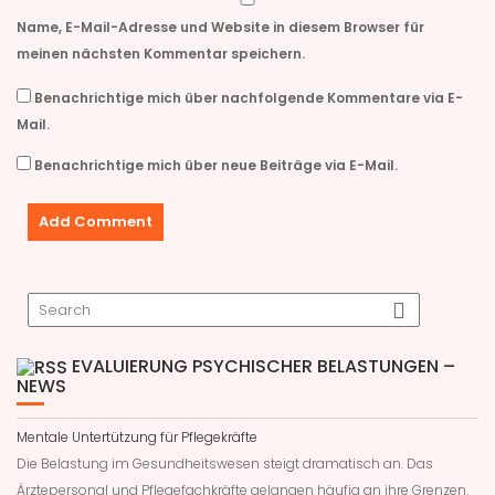
)
u
e
Name, E-Mail-Adresse und Website in diesem Browser für
m
F
meinen nächsten Kommentar speichern.
e
n
s
Benachrichtige mich über nachfolgende Kommentare via E-
t
e
Mail.
r
g
Benachrichtige mich über neue Beiträge via E-Mail.
e
ö
f
f
n
e
t
)
EVALUIERUNG PSYCHISCHER BELASTUNGEN –
NEWS
Mentale Untertützung für Pflegekräfte
Die Belastung im Gesundheitswesen steigt dramatisch an. Das
Ärztepersonal und Pflegefachkräfte gelangen häufig an ihre Grenzen.