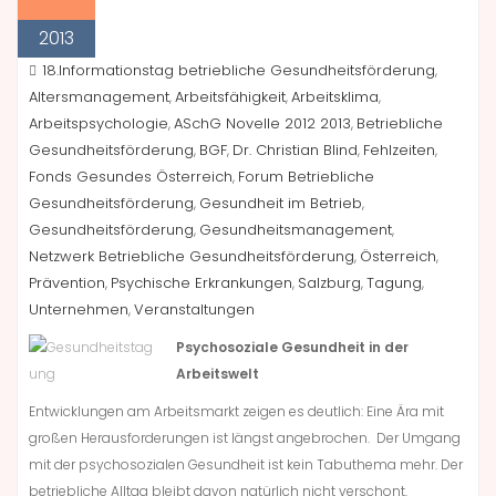
2013
18.Informationstag betriebliche Gesundheitsförderung
,
Altersmanagement
Arbeitsfähigkeit
Arbeitsklima
,
,
,
Arbeitspsychologie
ASchG Novelle 2012 2013
Betriebliche
,
,
Gesundheitsförderung
BGF
Dr. Christian Blind
Fehlzeiten
,
,
,
,
Fonds Gesundes Österreich
Forum Betriebliche
,
Gesundheitsförderung
Gesundheit im Betrieb
,
,
Gesundheitsförderung
Gesundheitsmanagement
,
,
Netzwerk Betriebliche Gesundheitsförderung
Österreich
,
,
Prävention
Psychische Erkrankungen
Salzburg
Tagung
,
,
,
,
Unternehmen
Veranstaltungen
,
Psychosoziale Gesundheit in der
Arbeitswelt
Entwicklungen am Arbeitsmarkt zeigen es deutlich: Eine Ära mit
großen Herausforderungen ist längst angebrochen. Der Umgang
mit der psychosozialen Gesundheit ist kein Tabuthema mehr. Der
betriebliche Alltag bleibt davon natürlich nicht verschont.