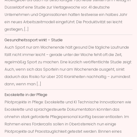
Düsseldorf eine Studie zur Viertagewoche vor. 41 deutsche
Unternehmen und Organisationen hatten testweise ein halbes Jahr
ein neues Arbeitszeitmodell eingeführt. Die Produktivität sei leicht
gestiegen, […]
Gesundheitssport wirkt – Studie
Auch Sport nur am Wochenende hält gesund Die tägliche Laufrunde
fällt nicht immer leicht – gerade unter der Woche fehlt oft die Zeit,
regelmäßig Sport zu machen. Eine kürzlich veröffentlichte Studie zeigt:
Auch, wenn sich das Sporteln nur am Wochenende ausgeht, sinkt
dadurch das Risiko für über 200 Krankheiten nachhaltig – zumindest
dann, wenn man […]
Exoskelette in der Pflege
Pilotprojekte in Pflege: Exoskelette und KI Technische Innovationen wie
Exoskelette und sprachgesteuerte Dokumentation könnten das
ohnehin stark geforderte Pflegepersonal künftig besser entlasten. Im
Rahmen eines Fördercalls sollen in Oberösterreich nun einige
Pilotprojekte auf Praxistauglichkeit getestet werden. Binnen eines