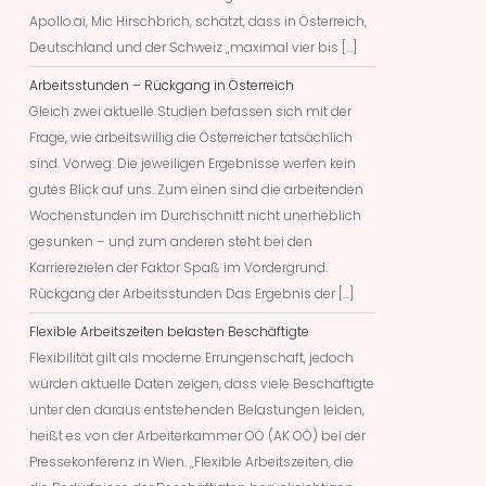
Apollo.ai, Mic Hirschbrich, schätzt, dass in Österreich,
Deutschland und der Schweiz „maximal vier bis […]
Arbeitsstunden – Rückgang in Österreich
Gleich zwei aktuelle Studien befassen sich mit der
Frage, wie arbeitswillig die Österreicher tatsächlich
sind. Vorweg: Die jeweiligen Ergebnisse werfen kein
gutes Blick auf uns. Zum einen sind die arbeitenden
Wochenstunden im Durchschnitt nicht unerheblich
gesunken – und zum anderen steht bei den
Karrierezielen der Faktor Spaß im Vordergrund.
Rückgang der Arbeitsstunden Das Ergebnis der […]
Flexible Arbeitszeiten belasten Beschäftigte
Flexibilität gilt als moderne Errungenschaft, jedoch
würden aktuelle Daten zeigen, dass viele Beschäftigte
unter den daraus entstehenden Belastungen leiden,
heißt es von der Arbeiterkammer OÖ (AK OÖ) bei der
Pressekonferenz in Wien. „Flexible Arbeitszeiten, die