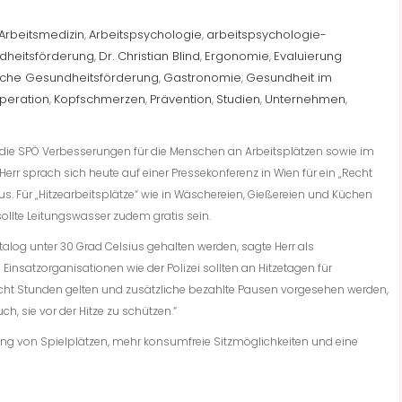
Arbeitsmedizin
Arbeitspsychologie
arbeitspsychologie-
,
,
dheitsförderung
Dr. Christian Blind
Ergonomie
Evaluierung
,
,
,
liche Gesundheitsförderung
Gastronomie
Gesundheit im
,
,
peration
Kopfschmerzen
Prävention
Studien
Unternehmen
,
,
,
,
,
 die SPÖ Verbesserungen für die Menschen an Arbeitsplätzen sowie im
Herr sprach sich heute auf einer Pressekonferenz in Wien für ein „Recht
us. Für „Hitzearbeitsplätze“ wie in Wäschereien, Gießereien und Küchen
llte Leitungswasser zudem gratis sein.
g unter 30 Grad Celsius gehalten werden, sagte Herr als
Einsatzorganisationen wie der Polizei sollten an Hitzetagen für
 acht Stunden gelten und zusätzliche bezahlte Pausen vorgesehen werden,
h, sie vor der Hitze zu schützen.“
ng von Spielplätzen, mehr konsumfreie Sitzmöglichkeiten und eine