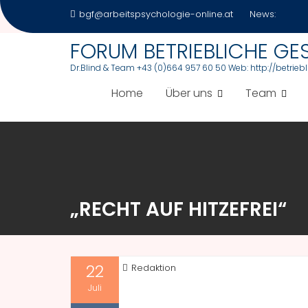
Skip
bgf@arbeitspsychologie-online.at
News:
to
content
FORUM BETRIEBLICHE G
Dr.Blind & Team +43 (0)664 957 60 50 Web: http://betrie
Home
Über uns
Team
„RECHT AUF HITZEFREI“
22
Redaktion
Juli