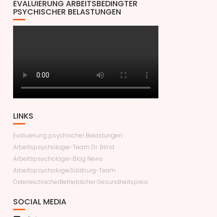
EVALUIERUNG ARBEITSBEDINGTER
PSYCHISCHER BELASTUNGEN
LINKS
Evaluierung psychischer Belastungen
Arbeitspsychologie-Team Dr. Blind
Arbeitspsychologie-Blog News
ArbeitspsychologieSalzburg-Team
ÖsterreichischerBetrieblicher Gesundheitspreis
SOCIAL MEDIA