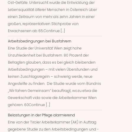
Ost-Gefälle. Untersucht wurde die Entwicklung der
Lebensqualität älterer Menschen in Österreich über
einen Zeitraum von mehr als zehn Jahren in einer
großen, repräsentativen Stichprobe von
Erwachsenen ab 65.Continue […]
Arbeitsbedingungen bei Busfahrern
Eine Studie der Universität Wien zeigt hohe
Unzufriedenheit bei Busfahrern. 80 Prozent der
Befragten glauben, dass es bei gleich bleibenden
Arbeitsbedingungen – mit vielen Überstunden und
keinen Zuschlagsregeln – schwierig werde, neue
Angestellte zu finden. Die Studie wurde vom Bündnis
„Wir fahren Gemeinsam“ beauftragt, wozu etwa die
Gewerkschaft vida sowie die Arbeiterkammer Wien
gehören. 60Continue […]
Belastungen in der Pflege alarmierend
Eine von der Tiroler Arbeiterkammer (AK) in Auftrag
gegebene Studie zu den Arbeitsbedingungen und -