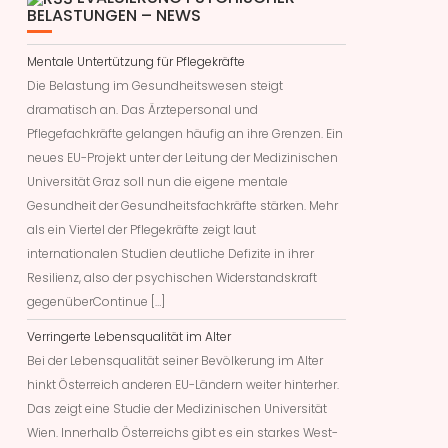
BELASTUNGEN – NEWS
Mentale Untertützung für Pflegekräfte
Die Belastung im Gesundheitswesen steigt
dramatisch an. Das Ärztepersonal und
Pflegefachkräfte gelangen häufig an ihre Grenzen. Ein
neues EU-Projekt unter der Leitung der Medizinischen
Universität Graz soll nun die eigene mentale
Gesundheit der Gesundheitsfachkräfte stärken. Mehr
als ein Viertel der Pflegekräfte zeigt laut
internationalen Studien deutliche Defizite in ihrer
Resilienz, also der psychischen Widerstandskraft
gegenüberContinue […]
Verringerte Lebensqualität im Alter
Bei der Lebensqualität seiner Bevölkerung im Alter
hinkt Österreich anderen EU-Ländern weiter hinterher.
Das zeigt eine Studie der Medizinischen Universität
Wien. Innerhalb Österreichs gibt es ein starkes West-