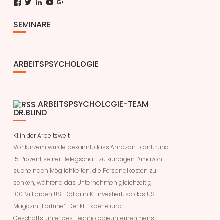
Facebook
Twitter
LinkedIn
YouTube
Google+
SEMINARE
ARBEITSPSYCHOLOGIE
ARBEITSPSYCHOLOGIE-TEAM
DR.BLIND
KI in der Arbeitswelt
Vor kurzem wurde bekannt, dass Amazon plant, rund
15 Prozent seiner Belegschaft zu kündigen. Amazon
suche nach Möglichkeiten, die Personalkosten zu
senken, während das Unternehmen gleichzeitig
100 Milliarden US-Dollar in KI investiert, so das US-
Magazin „Fortune“. Der KI-Experte und
Geschäftsführer des Technologieunternehmens