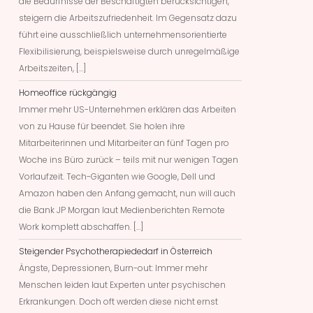
die Bedürfnisse der Beschäftigten berücksichtigen,
steigern die Arbeitszufriedenheit. Im Gegensatz dazu
führt eine ausschließlich unternehmensorientierte
Flexibilisierung, beispielsweise durch unregelmäßige
Arbeitszeiten, […]
Homeoffice rückgängig
Immer mehr US-Unternehmen erklären das Arbeiten
von zu Hause für beendet. Sie holen ihre
Mitarbeiterinnen und Mitarbeiter an fünf Tagen pro
Woche ins Büro zurück – teils mit nur wenigen Tagen
Vorlaufzeit. Tech-Giganten wie Google, Dell und
Amazon haben den Anfang gemacht, nun will auch
die Bank JP Morgan laut Medienberichten Remote
Work komplett abschaffen. […]
Steigender Psychotherapiededarf in Österreich
Ängste, Depressionen, Burn-out: Immer mehr
Menschen leiden laut Experten unter psychischen
Erkrankungen. Doch oft werden diese nicht ernst