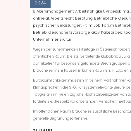
2024
Altersmanagement
Arbeitsfähigkeit
Arbeitsklima
,
,
,
online.at
Arbeitsrecht
Beratung
Betriebliche Gesun
,
,
,
psychischer Belastungen
Fit im Job
Forum Betrieb
,
,
Betrieb
Gesundheitsvorsorge aktiv
Kältearbeit
Koo
,
,
,
Unternehmenskultur
Wegen der zunehmenden Hitzetage in Österreich fordert
öffentlichen Raum. Die stellvertretende Klubobfrau Julia 
auf hitzefrei“ für besonders gefährdete Berufsgruppen a
brauche es mehr Pausen in kühlen Räumen. In Lokalen so
Büroräumlichkeiten müssten mit einem Maßnahmenkatalo
Klimasprecherin der SPÖ. Für systemrelevante Berufe bei 
Tätigkeiten im Freien tägliche Höchstarbeitszeiten von
forderte sie. „Respekt vor arbeitenden Menschen heißt auc
Im öffentlichen Raum brauche es zusätzliche Beschattu
generelle Begrünungsoffensive.
TEILEN MIT: